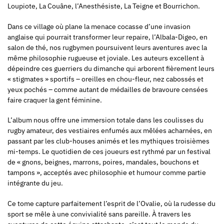
Loupiote, La Couâne, l’Anesthésiste, La Teigne et Bourrichon.
Dans ce village où plane la menace cocasse d’une invasion
anglaise qui pourrait transformer leur repaire, l’Albala-Digeo, en
salon de thé, nos rugbymen poursuivent leurs aventures avec la
même philosophie rugueuse et joviale. Les auteurs excellent à
dépeindre ces guerriers du dimanche qui arborent fièrement leurs
« stigmates » sportifs – oreilles en chou-fleur, nez cabossés et
yeux pochés – comme autant de médailles de bravoure censées
faire craquer la gent féminine.
L’album nous offre une immersion totale dans les coulisses du
rugby amateur, des vestiaires enfumés aux mêlées acharnées, en
passant par les club-houses animés et les mythiques troisièmes
mi-temps. Le quotidien de ces joueurs est rythmé par un festival
de « gnons, beignes, marrons, poires, mandales, bouchons et
tampons », acceptés avec philosophie et humour comme partie
intégrante du jeu.
Ce tome capture parfaitement l’esprit de l’Ovalie, où la rudesse du
sport se mêle à une convivialité sans pareille. À travers les