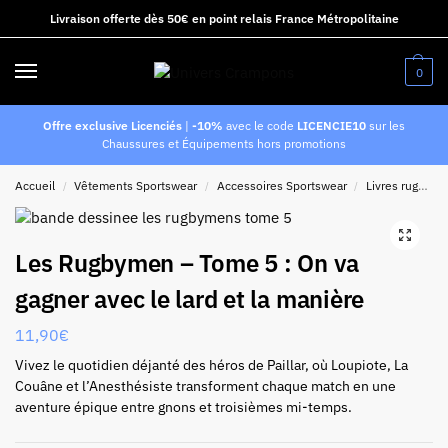
Livraison offerte dès 50€ en point relais France Métropolitaine
0
Offre exclusive Licenciés
|
-10%
avec le code
LICENCIE10
sur les
Chaussures et Équipements hors promotions
Accueil
Vêtements Sportswear
Accessoires Sportswear
Livres rugby
/
/
/
Les Rugbymen – Tome 5 : On va
gagner avec le lard et la manière
11,90
€
Vivez le quotidien déjanté des héros de Paillar, où Loupiote, La
Couâne et l’Anesthésiste transforment chaque match en une
aventure épique entre gnons et troisièmes mi-temps.