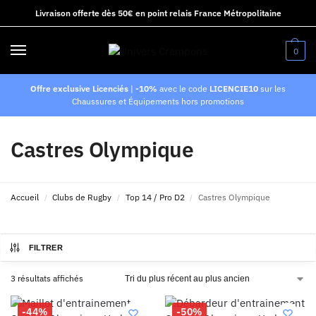
Livraison offerte dès 50€ en point relais France Métropolitaine
0
Offre exclusive Licenciés
|
-10%
avec le code
LICENCIE10
sur les
Chaussures et Équipements hors promotions
Castres Olympique
Accueil
Clubs de Rugby
Top 14 / Pro D2
Castres Olympique
/
/
/
FILTRER
3 résultats affichés
-44%
-50%