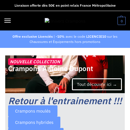
Livraison offerte dès 50€ en point relais France Métropolitaine
0
Offre exclusive Licenciés
|
-10%
avec le code
LICENCIE10
sur les
Chaussures et Équipements hors promotions
NOUVELLE COLLECTION
Crampons Antoine Dupont
Tout découvrir ici →
Retour à l'entrainement !!!
Crampons moulés
Crampons hybrides