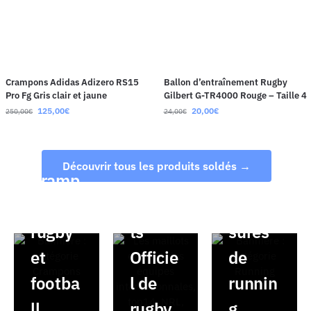
Crampons Adidas Adizero RS15
Ballon d’entraînement Rugby
Pro Fg Gris clair et jaune
Gilbert G-TR4000 Rouge – Taille 4
125,00
€
20,00
€
250,00
€
24,00
€
Découvrir tous les produits soldés →
Cramp
ons de
Maillo
Chaus
rugby
ts
sures
et
Officie
de
footba
l de
runnin
ll
rugby
g