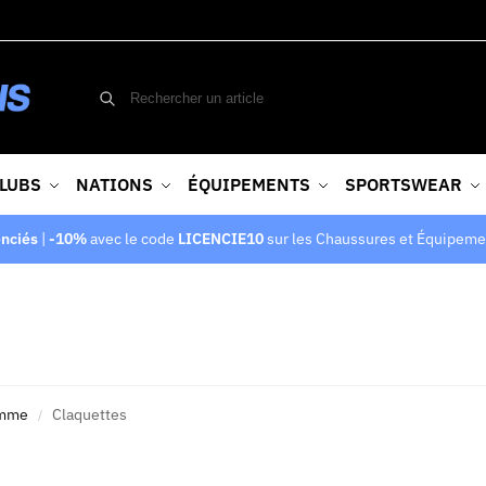
LUBS
NATIONS
ÉQUIPEMENTS
SPORTSWEAR
enciés
|
-10%
avec le code
LICENCIE10
sur les Chaussures et Équipeme
omme
Claquettes
/