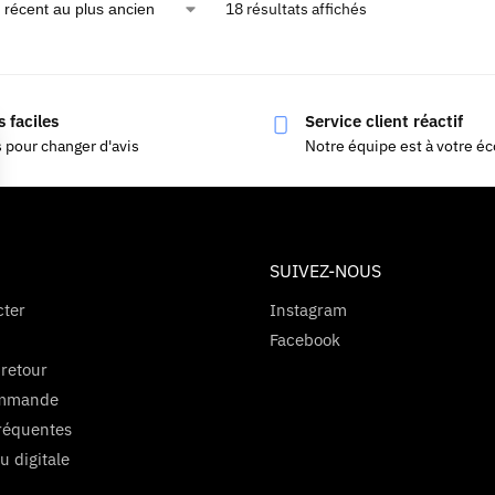
18 résultats affichés
 faciles
Service client réactif
s pour changer d'avis
Notre équipe est à votre é
SUIVEZ-NOUS
cter
Instagram
Facebook
 retour
ommande
réquentes
u digitale