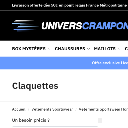
Livraison offerte dès 50€ en point relais France Métropolitaine
BOX MYSTÈRES
CHAUSSURES
MAILLOTS
C
Offre exclusive Lic
Claquettes
Accueil
Vêtements Sportswear
Vêtements Sportswear H
/
/
Un besoin précis ?