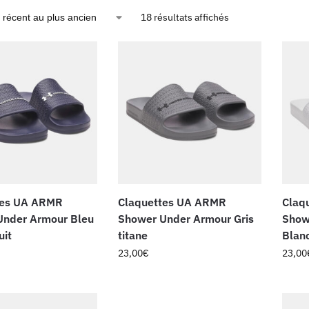
18 résultats affichés
tes UA ARMR
Claquettes UA ARMR
Claq
Under Armour Bleu
Shower Under Armour Gris
Show
uit
titane
Blan
23,00
€
23,00