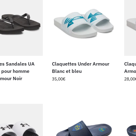
es Sandales UA
Claquettes Under Armour
Claq
a pour homme
Blanc et bleu
Armo
mour Noir
35,00
€
28,00