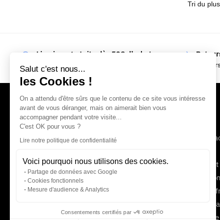
Livraison gratuite dès 50€ d’achats
Retours
En point relais (France Métropolitaine)
14 jour
Salut c'est nous...
les Cookies !
On a attendu d'être sûrs que le contenu de ce site vous intéresse
avant de vous déranger, mais on aimerait bien vous
accompagner pendant votre visite...
Univers Crampons
Aide
C'est OK pour vous ?
Mentions légales
Nous conta
Lire notre politique de confidentialité
Conditions générales de vente
Paiement
Voici pourquoi nous utilisons des cookies.
Politique de confidentialité
Livraison et
Partage de données avec Google
Procédure de retour
Suivi de c
Cookies fonctionnels
Mesure d'audience & Analytics
Blog
Questions f
Carte cadea
Consentements certifiés par
Plan de site