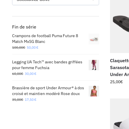
Fin de série
Crampons de football Puma Future 8
Match MxSG Blanc
100,00
€
50,00
€
Claquett
Legging UA Tech™ avec bandes griffées
Sarasot
pour femme Fuchsia
60,00
€
30,00
€
Under Ar
25,00
€
Brassière de sport Under Armour® à dos
croisé et maintien modéré Rose doux
35,00
€
17,50
€