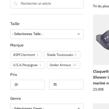
Taille
Marque
ASM Clermont
1
Stade Toulousain
2
U.S.A.Perpignan
1
Under Armour
14
Claquet
Prix
Shower 
marine n
23,00
€
Genre