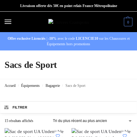
Livraison offerte dès 50€ en point relais France Métropolitaine
0
Offre exclusive Licenciés
|
-10%
avec le code
LICENCIE10
sur les Chaussures et
Équipements hors promotions
Sacs de Sport
Accueil
Équipements
Bagagerie
Sacs de Sport
/
/
/
FILTRER
15 résultats affichés