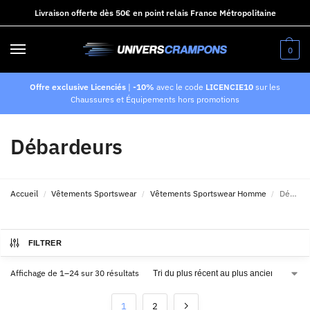
Livraison offerte dès 50€ en point relais France Métropolitaine
0
Offre exclusive Licenciés
|
-10%
avec le code
LICENCIE10
sur les
Chaussures et Équipements hors promotions
Débardeurs
Accueil
Vêtements Sportswear
Vêtements Sportswear Homme
Débardeurs
/
/
/
FILTRER
Affichage de 1–24 sur 30 résultats
1
2