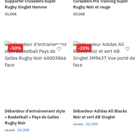
Supporter Crusaders Super
Cursaders Pro Training Super
Rugby Singlet Homme
Rugby Noir et rouge
55,00
€
50,00
€
-50%
-20%
Débardeur d’entrainement style
Débardeur Adidas All Blacks
« Basketball » Pays de Galles
Noir et vert AB Singlet
Rugby Noir
36,00
€
45,00
€
34,00
€
68,00
€