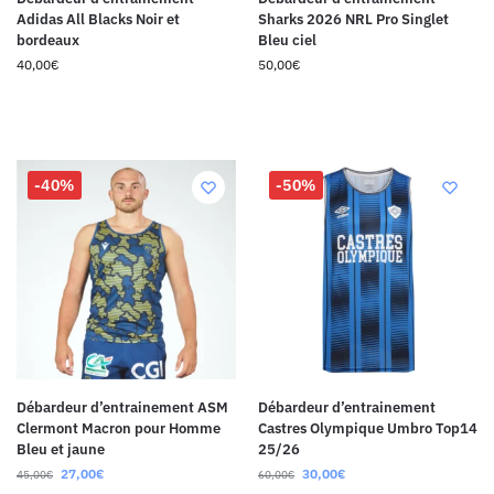
Adidas All Blacks Noir et
Sharks 2026 NRL Pro Singlet
bordeaux
Bleu ciel
40,00
€
50,00
€
-40%
-50%
Débardeur d’entrainement ASM
Débardeur d’entrainement
Clermont Macron pour Homme
Castres Olympique Umbro Top14
Bleu et jaune
25/26
27,00
€
30,00
€
45,00
€
60,00
€