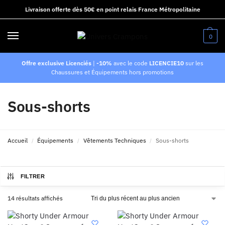
Livraison offerte dès 50€ en point relais France Métropolitaine
0
Offre exclusive Licenciés
|
-10%
avec le code
LICENCIE10
sur les
Chaussures et Équipements hors promotions
Sous-shorts
Accueil
Équipements
Vêtements Techniques
Sous-shorts
/
/
/
FILTRER
14 résultats affichés