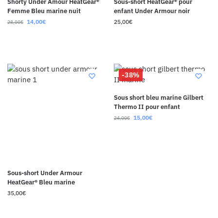
Shorty Under Amour HeatGear®
Sous-short HeatGear® pour
Femme Bleu marine nuit
enfant Under Armour noir
14,00
€
25,00
€
28,00
€
-38%
Sous short bleu marine Gilbert
Thermo II pour enfant
15,00
€
24,00
€
Sous-short Under Armour
HeatGear® Bleu marine
35,00
€