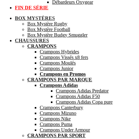
Débardeurs Oxygear
FIN DE SÉRIE
BOX MYSTÈRES
Box Mystère Rugby
Box Mystère Football
Box Mystère Budgy Smuggler
CHAUSSURES
CRAMPONS
Crampons Hybrides
Crampons Vissés x8 fers
Crampons Moulés
Crampons Junior
Crampons en Promos
CRAMPONS PAR MARQUE
Crampons Adidas
Crampons Adidas Predator
Crampons Adidas F50
Crampons Adidas Copa pure
Crampons Canterbury
Crampons Mizuno
Crampons Nike
Crampons Puma
Crampons Under Armour
CRAMPONS PAR SPORT