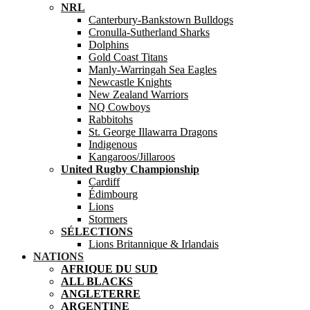
NRL
Canterbury-Bankstown Bulldogs
Cronulla-Sutherland Sharks
Dolphins
Gold Coast Titans
Manly-Warringah Sea Eagles
Newcastle Knights
New Zealand Warriors
NQ Cowboys
Rabbitohs
St. George Illawarra Dragons
Indigenous
Kangaroos/Jillaroos
United Rugby Championship
Cardiff
Édimbourg
Lions
Stormers
SÉLECTIONS
Lions Britannique & Irlandais
NATIONS
AFRIQUE DU SUD
ALL BLACKS
ANGLETERRE
ARGENTINE