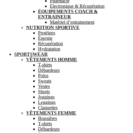
Pharmacie
Electronique & Récupération
ÉQUIPEMENTS COACH &
ENTRAINEUR
Matériel d’entrainement
NUTRITION SPORTIVE
Protéines
Énergie
Récupération
Hydratation
SPORTSWEAR
VÊTEMENTS HOMME
T-shirts
Débardeurs
Polos
Sweats
Vestes
Shorts
Joggings
Leggings
Claquettes
VÊTEMENTS FEMME
Brassières
T-shirts
Débardeurs