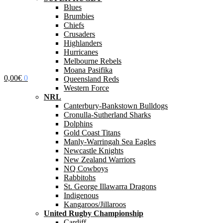
Blues
Brumbies
Chiefs
Crusaders
Highlanders
Hurricanes
Melbourne Rebels
Moana Pasifika
0,00
€
0
Queensland Reds
Western Force
NRL
Canterbury-Bankstown Bulldogs
Cronulla-Sutherland Sharks
Dolphins
Gold Coast Titans
Manly-Warringah Sea Eagles
Newcastle Knights
New Zealand Warriors
NQ Cowboys
Rabbitohs
St. George Illawarra Dragons
Indigenous
Kangaroos/Jillaroos
United Rugby Championship
Cardiff