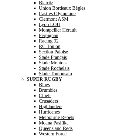
Biarritz
Union Bordeaux Bègles
Castres Olympique
Clermont ASM
Lyon LOU
Montpellier Hérault
Perpignan
Racing 92
RC Toulon
Section Paloise
Stade Français
Stade Montois
Stade Rochelais
Stade Toulousain
SUPER RUGBY
Blues
Brumbies
Chiefs
Crusaders
Highlanders
Hurricanes
Melbourne Rebels
Moana Pasifika
Queensland Reds
Western Force