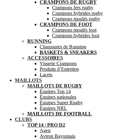
CRAMPONS DE RUGBY
Crampons fers rugby
Crampons hybrides rugby
Crampons moulés rugby
CRAMPONS DE FOOT
Crampons moulés foot
Crampons hybrides foot
RUNNING
Chaussures de Running
BASKETS & SNEAKERS
ACCESSOIRES
Visserie Crampons
Produits d’Entretien
Lacets
MAILLOTS
MAILLOTS DE RUGBY
Équipes Top 14
Équipes nationales
Équipes Super Rugby
Équipes NRL
MAILLOTS DE FOOTBALL
CLUBS
TOP 14 / PRO D2
Agen
Aviron Bayonnais