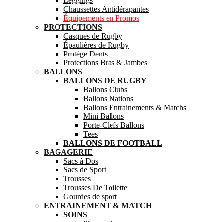
Leggings
Chaussettes Antidérapantes
Équipements en Promos
PROTECTIONS
Casques de Rugby
Épaulières de Rugby
Protège Dents
Protections Bras & Jambes
BALLONS
BALLONS DE RUGBY
Ballons Clubs
Ballons Nations
Ballons Entrainements & Matchs
Mini Ballons
Porte-Clefs Ballons
Tees
BALLONS DE FOOTBALL
BAGAGERIE
Sacs à Dos
Sacs de Sport
Trousses
Trousses De Toilette
Gourdes de sport
ENTRAINEMENT & MATCH
SOINS