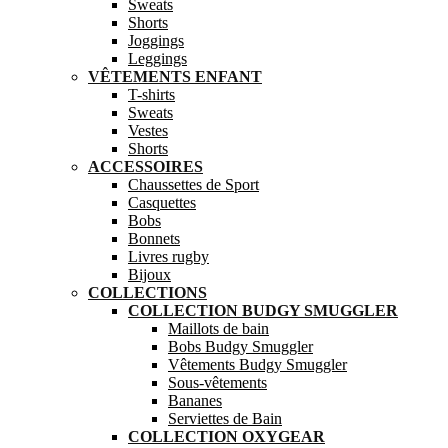
Sweats
Shorts
Joggings
Leggings
VÊTEMENTS ENFANT
T-shirts
Sweats
Vestes
Shorts
ACCESSOIRES
Chaussettes de Sport
Casquettes
Bobs
Bonnets
Livres rugby
Bijoux
COLLECTIONS
COLLECTION BUDGY SMUGGLER
Maillots de bain
Bobs Budgy Smuggler
Vêtements Budgy Smuggler
Sous-vêtements
Bananes
Serviettes de Bain
COLLECTION OXYGEAR