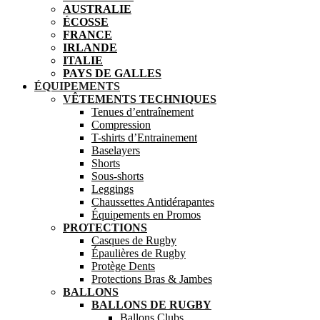
AUSTRALIE
ÉCOSSE
FRANCE
IRLANDE
ITALIE
PAYS DE GALLES
ÉQUIPEMENTS
VÊTEMENTS TECHNIQUES
Tenues d’entraînement
Compression
T-shirts d’Entrainement
Baselayers
Shorts
Sous-shorts
Leggings
Chaussettes Antidérapantes
Équipements en Promos
PROTECTIONS
Casques de Rugby
Épaulières de Rugby
Protège Dents
Protections Bras & Jambes
BALLONS
BALLONS DE RUGBY
Ballons Clubs