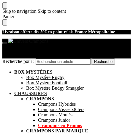
Skip to navigation
Skip to content
Panier
Livraison offerte dès 50€ en point relais France Métropolitaine
Recherche pour :
Recherche pour :
Recherche
Recherche
Mon compte
BOX MYSTÈRES
Box Mystère Rugby
Box Mystère Football
Box Mystère Budgy Smuggler
CHAUSSURES
CRAMPONS
Crampons Hybrides
Crampons Vissés x8 fers
Crampons Moulés
Crampons Junior
Crampons en Promos
CRAMPONS PAR MARQUE