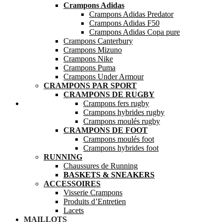
Crampons Adidas
Crampons Adidas Predator
Crampons Adidas F50
Crampons Adidas Copa pure
Crampons Canterbury
Crampons Mizuno
Crampons Nike
Crampons Puma
Crampons Under Armour
CRAMPONS PAR SPORT
CRAMPONS DE RUGBY
Mes favoris
Crampons fers rugby
Crampons hybrides rugby
Crampons moulés rugby
CRAMPONS DE FOOT
Crampons moulés foot
Crampons hybrides foot
RUNNING
Chaussures de Running
BASKETS & SNEAKERS
ACCESSOIRES
Visserie Crampons
Produits d’Entretien
Lacets
MAILLOTS