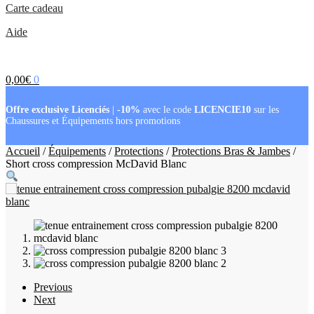
Carte cadeau
Aide
0,00
€
0
Offre exclusive Licenciés
|
-10%
avec le code
LICENCIE10
sur les
Chaussures et Équipements hors promotions
Accueil
/
Équipements
/
Protections
/
Protections Bras & Jambes
/
Short cross compression McDavid Blanc
Previous
Next