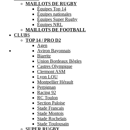
MAILLOTS DE RUGBY
Équipes Top 14
Équipes nationales
Équipes Super Rugby
Équipes NRL
MAILLOTS DE FOOTBALL
CLUBS
TOP 14 / PRO D2
Agen
Aide
Aviron Bayonnais
Biarritz
Union Bordeaux Bègles
Castres Olympique
Clermont ASM
Lyon LOU
Montpellier Hérault
Perpignan
Racing 92
RC Toulon
Section Paloise
Stade Français
Stade Montois
Stade Rochelais
Stade Toulousain
SUPER RUGBY