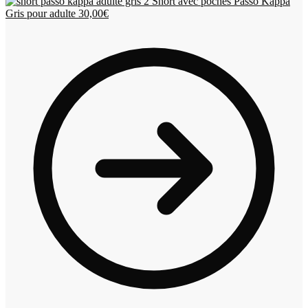
Short avec poches Passo Kappa
Gris pour adulte
30,00
€