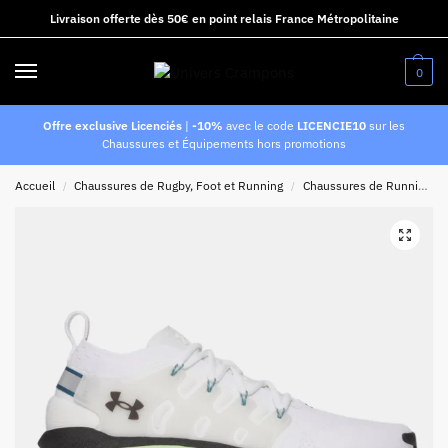
Livraison offerte dès 50€ en point relais France Métropolitaine
0
Offre exclusive Licenciés
|
-10%
avec le code
LICENCIE10
sur les
Chaussures et Équipements hors promotions
Accueil
Chaussures de Rugby, Foot et Running
Chaussures de Running
/
/