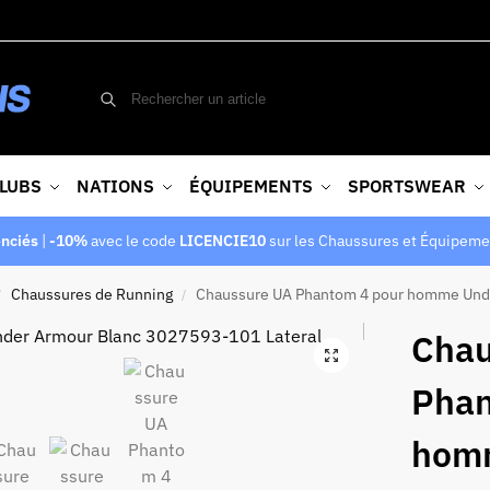
LUBS
NATIONS
ÉQUIPEMENTS
SPORTSWEAR
enciés
|
-10%
avec le code
LICENCIE10
sur les Chaussures et Équipeme
Chaussures de Running
Chaussure UA Phantom 4 pour homme Und
/
/
Chau
Phan
hom