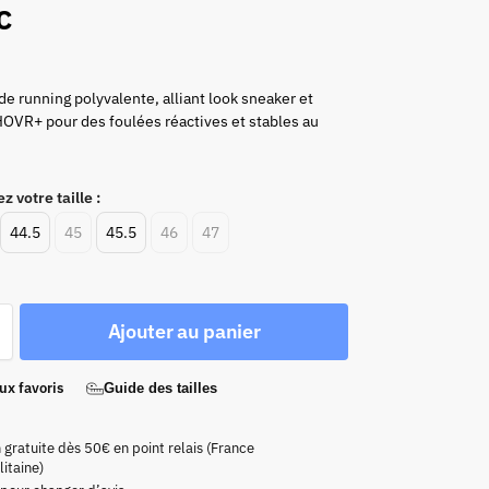
c
e running polyvalente, alliant look sneaker et
OVR+ pour des foulées réactives et stables au
z votre taille :
44.5
45
45.5
46
47
Ajouter au panier
ux favoris
Guide des tailles
n gratuite dès 50€ en point relais (France
itaine)