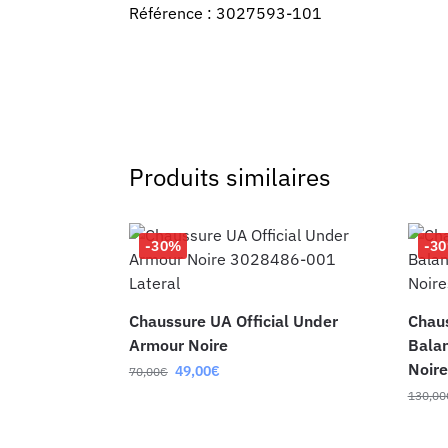
Référence : 3027593-101
Produits similaires
-30%
-3
Chaussure UA Official Under
Chau
Armour Noire
Bala
Noire
49,00
€
70,00
€
130,00