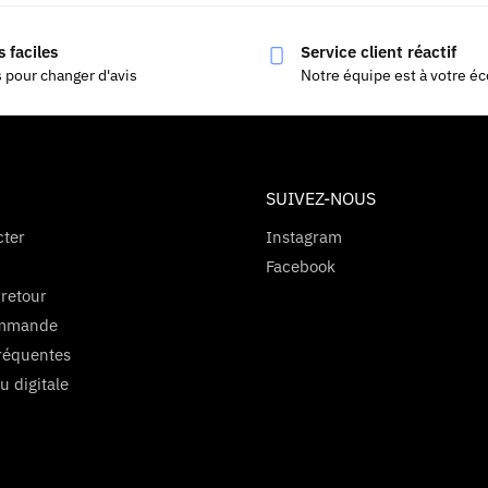
 faciles
Service client réactif
s pour changer d'avis
Notre équipe est à votre é
SUIVEZ-NOUS
cter
Instagram
Facebook
 retour
ommande
réquentes
u digitale
s Options