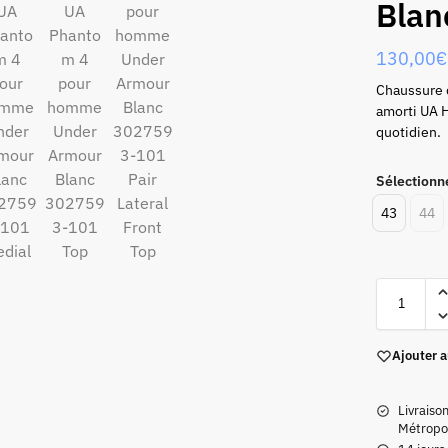
Blan
130,00
€
Chaussure d
amorti UA H
quotidien.
Sélectionne
43
44
Ajouter a
Livraiso
Métropol