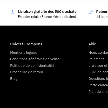
Livraison gratuite dès 50€ d’achats
Retours
En point relais (France Métropolitaine)
14 jour
Univers Crampons
Aide
Mentions légales
Nous conta
Conditions générales de vente
Paiement
Politique de confidentialité
Livraison et
Procédure de retour
Suivi de c
Blog
Questions f
Carte cadea
Plan de site
Axeptio consent
Plateforme de Gestion du Consentement : Personnalisez vo