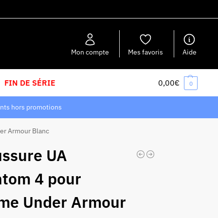
Recherche
Mon compte
Mes favoris
Aide
FIN DE SÉRIE
0,00
€
0
nts hors promotions
er Armour Blanc
ssure UA
tom 4 pour
me Under Armour