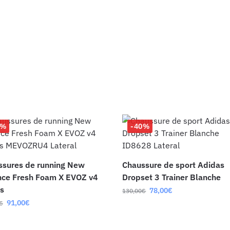
0%
-40%
ssures de running New
Chaussure de sport Adidas
nce Fresh Foam X EVOZ v4
Dropset 3 Trainer Blanche
s
78,00
€
130,00
€
91,00
€
€