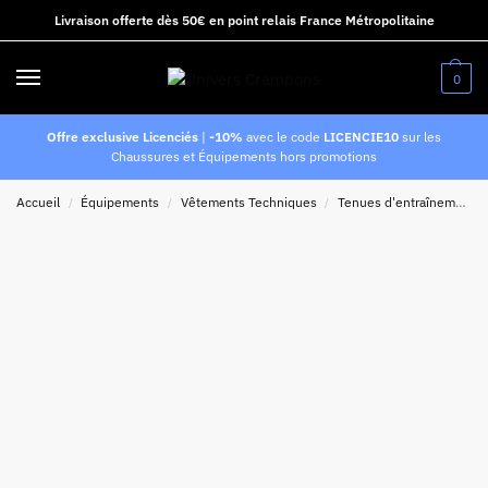
Livraison offerte dès 50€ en point relais France Métropolitaine
0
Offre exclusive Licenciés
|
-10%
avec le code
LICENCIE10
sur les
Chaussures et Équipements hors promotions
Accueil
Équipements
Vêtements Techniques
Tenues d'entraînement
/
/
/