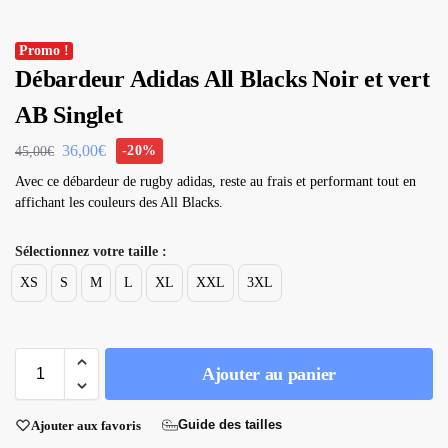
Promo !
Débardeur Adidas All Blacks Noir et vert
AB Singlet
36,00
€
-20%
45,00
€
Avec ce débardeur de rugby adidas, reste au frais et performant tout en
affichant les couleurs des All Blacks.
Sélectionnez votre taille :
XS
S
M
L
XL
XXL
3XL
Ajouter au panier
Guide des tailles
Ajouter aux favoris