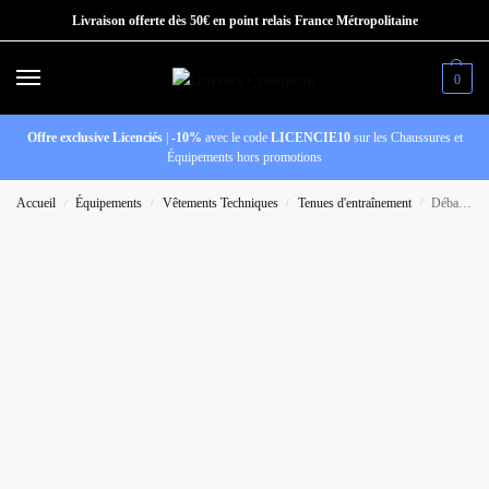
Livraison offerte dès 50€ en point relais France Métropolitaine
0
Offre exclusive Licenciés
|
-10%
avec le code
LICENCIE10
sur les Chaussures et
Équipements hors promotions
Accueil
Équipements
Vêtements Techniques
Tenues d'entraînement
Débardeur Adidas All Blacks Noir et vert AB Singlet
/
/
/
/