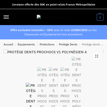
Livraison offerte dès 50€ en point relais France Métropolitaine
0
Offre exclusive Licenciés
|
-10%
avec le code
LICENCIE10
sur les
Chaussures et Équipements hors promotions
Accueil
Équipements
Protections
Protège Dents
Protège dents Prochocs v1 Polynésien n°4
/
/
/
/