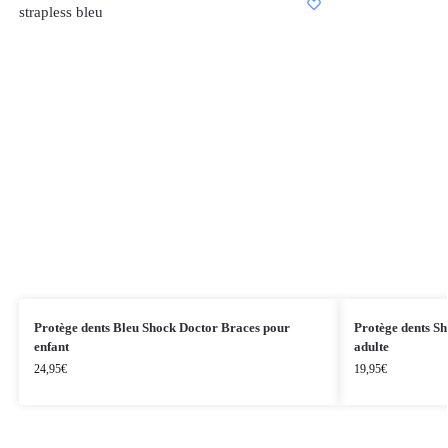
Protège dents Bleu Shock Doctor Braces pour
Protège dents S
enfant
adulte
24,95
€
19,95
€