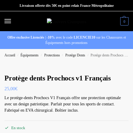
Livraison offerte dès 50€ en point relais France Métropolitaine
0
Offre exclusive Licenciés
|
-10%
avec le code
LICENCIE10
sur les Chaussures et
Équipements hors promotions
Accueil
Équipements
Protections
Protège Dents
Protège dents Prochocs v1 Français
/
/
/
/
Protège dents Prochocs v1 Français
25,00
€
Le protège-dents Prochocs V1 Français offre une protection optimale
avec un design patriotique. Parfait pour tous les sports de contact.
Fabriqué en EVA chirurgical. Boîtier inclus.
En stock