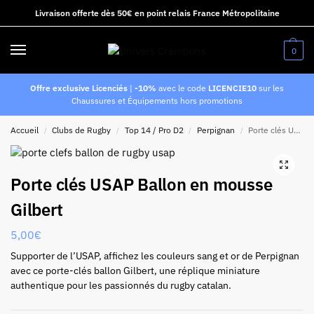
Livraison offerte dès 50€ en point relais France Métropolitaine
0
Offre exclusive Licenciés
|
-10%
avec le code
LICENCIE10
sur les
Chaussures et Équipements hors promotions
Accueil
Clubs de Rugby
Top 14 / Pro D2
Perpignan
Porte clés USAP Ballon en mousse Gilbert
/
/
/
/
Porte clés USAP Ballon en mousse
Gilbert
5,00
€
Supporter de l’USAP, affichez les couleurs sang et or de Perpignan
avec ce porte-clés ballon Gilbert, une réplique miniature
authentique pour les passionnés du rugby catalan.