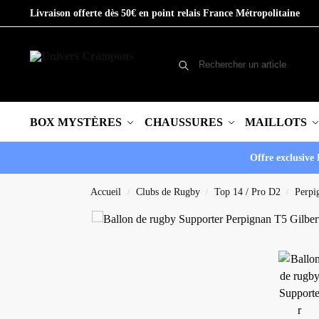
Livraison offerte dès 50€ en point relais France Métropolitaine
BOX MYSTÈRES
CHAUSSURES
MAILLOTS
Offre exclusive 
Accueil
Clubs de Rugby
Top 14 / Pro D2
Perpi
/
/
/