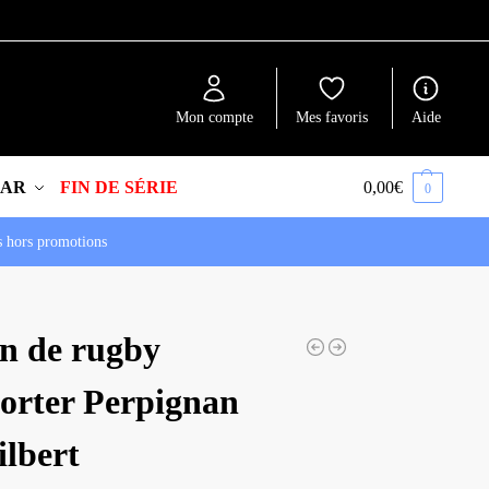
Recherche
Mon compte
Mes favoris
Aide
EAR
FIN DE SÉRIE
0,00
€
0
s hors promotions
on de rugby
orter Perpignan
ilbert