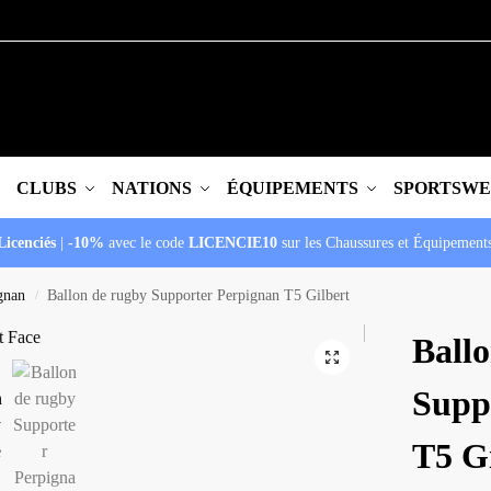
CLUBS
NATIONS
ÉQUIPEMENTS
SPORTSW
Licenciés
|
-10%
avec le code
LICENCIE10
sur les Chaussures et Équipement
gnan
Ballon de rugby Supporter Perpignan T5 Gilbert
/
Ball
Supp
T5 G