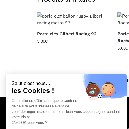
Porte clés Gilbert Racing 92
Porte
Roche
5,00
€
5,00
€
Livraison gratuite dès 50€ d’achats
Retours
Salut c'est nous...
En point relais (France Métropolitaine)
14 jour
les Cookies !
On a attendu d'être sûrs que le contenu
de ce site vous intéresse avant de
vous déranger, mais on aimerait bien vous accompagner pendant
votre visite...
Univers Crampons
Aide
C'est OK pour vous ?