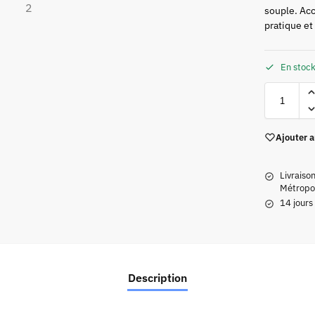
souple. Ac
pratique et
En stoc
Ajouter a
Livraiso
Métropol
14 jours
Description