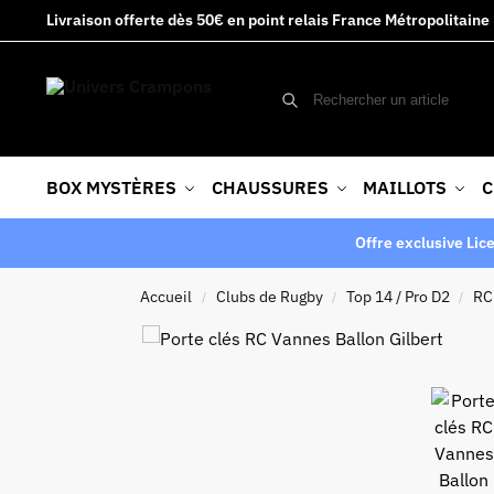
Livraison offerte dès 50€ en point relais France Métropolitaine
BOX MYSTÈRES
CHAUSSURES
MAILLOTS
C
Offre exclusive Lic
Accueil
Clubs de Rugby
Top 14 / Pro D2
RC
/
/
/