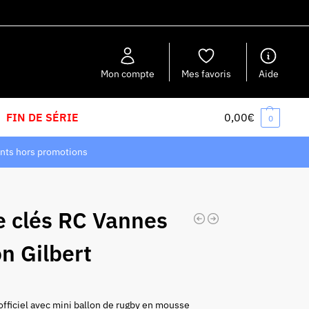
Recherche
Mon compte
Mes favoris
Aide
FIN DE SÉRIE
0,00
€
0
nts hors promotions
e clés RC Vannes
on Gilbert
officiel avec mini ballon de rugby en mousse