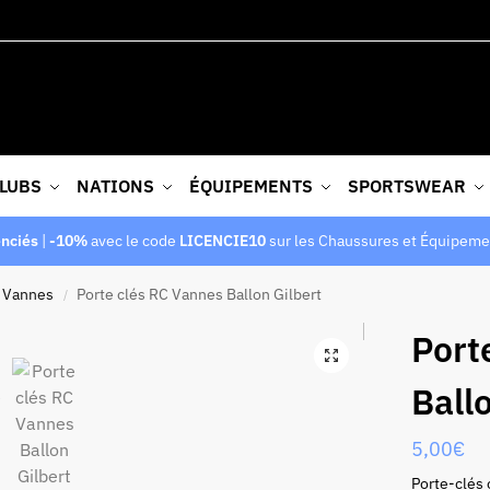
LUBS
NATIONS
ÉQUIPEMENTS
SPORTSWEAR
enciés
|
-10%
avec le code
LICENCIE10
sur les Chaussures et Équipeme
 Vannes
Porte clés RC Vannes Ballon Gilbert
/
Port
Ball
5,00
€
Porte-clés 