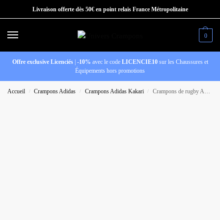
Livraison offerte dès 50€ en point relais France Métropolitaine
0
Offre exclusive Licenciés
|
-10%
avec le code
LICENCIE10
sur les Chaussures et
Équipements hors promotions
Accueil
Crampons Adidas
Crampons Adidas Kakari
Crampons de rugby Adidas Kakari RS SG Rose et jaune
/
/
/