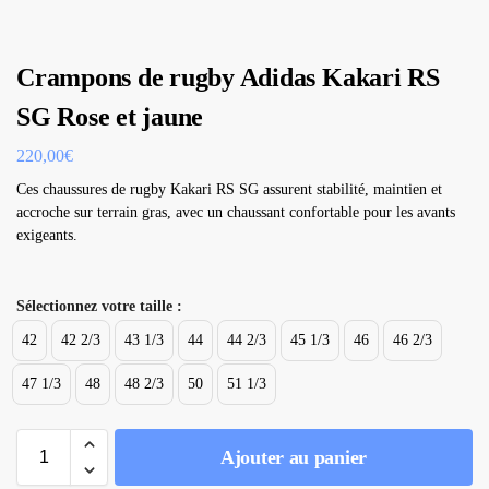
Crampons de rugby Adidas Kakari RS
SG Rose et jaune
220,00
€
Ces chaussures de rugby Kakari RS SG assurent stabilité, maintien et
accroche sur terrain gras, avec un chaussant confortable pour les avants
exigeants.
Sélectionnez votre taille :
42
42 2/3
43 1/3
44
44 2/3
45 1/3
46
46 2/3
47 1/3
48
48 2/3
50
51 1/3
Ajouter au panier