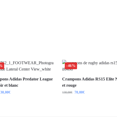
8%
-46%
ons Adidas Predator League
Crampons Adidas RS15 Elite 
ir et blanc
et rouge
30,00
€
70,00
€
130,00
€