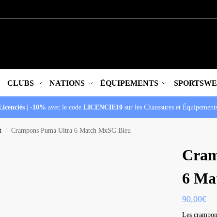
CLUBS
NATIONS
ÉQUIPEMENTS
SPORTSW
Licenciés
|
-10%
avec le code
LICENCIE10
sur les Chaussures et Équipement
t
Crampons Puma Ultra 6 Match MxSG Bleu
/
Cram
6 Ma
90,00
€
Les crampon