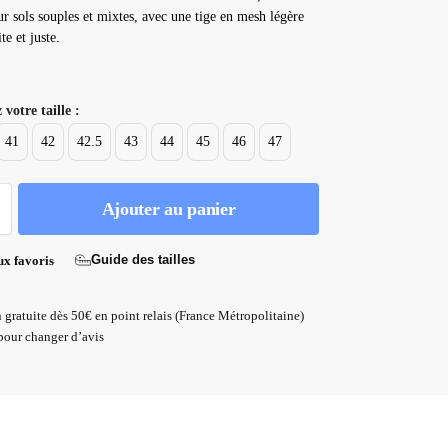
ur sols souples et mixtes, avec une tige en mesh légère
te et juste.
 votre taille :
41
42
42.5
43
44
45
46
47
Ajouter au panier
Guide des tailles
ux favoris
 gratuite dès 50€ en point relais (France Métropolitaine)
pour changer d’avis