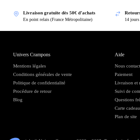
Livraison gratuite dès 50€ d’achats
Retours
En point relais (France Métropolitaine)
14 jours
Univers Crampons
Aide
Mentions légales
Nous contact
Conditions générales de vente
Paiement
Politique de confidentialité
Livraison et 
Procédure de retour
Suivi de co
Blog
Questions fr
Carte cadeau
Plan de site
Axeptio consent
Plateforme de Gestion du Consentement : Personnalisez vo