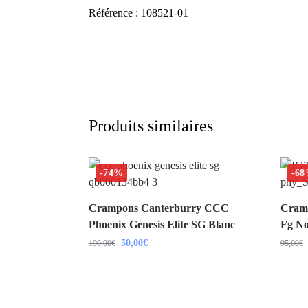
Référence : 108521-01
Produits similaires
-74%
-6
Crampons Canterburry CCC
Cramp
Phoenix Genesis Elite SG Blanc
Fg No
50,00
€
190,00
€
95,00
€