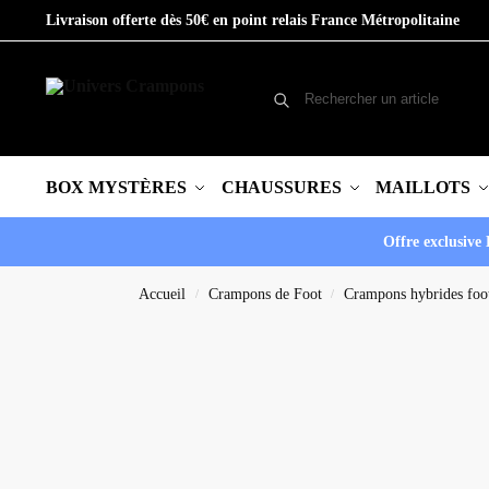
Livraison offerte dès 50€ en point relais France Métropolitaine
BOX MYSTÈRES
CHAUSSURES
MAILLOTS
Offre exclusive 
Accueil
Crampons de Foot
Crampons hybrides foo
/
/