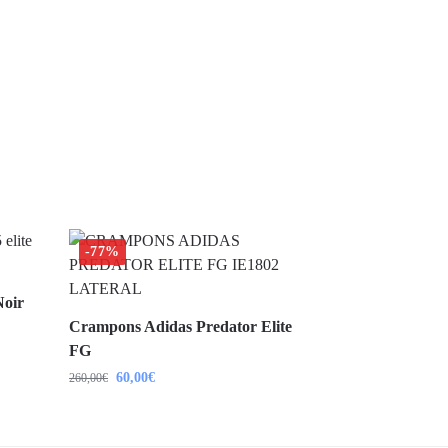
-77%
Noir
Crampons Adidas Predator Elite
FG
60,00
€
260,00
€