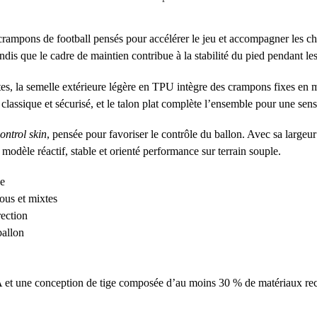
 crampons de football pensés pour accélérer le jeu et accompagner les c
ndis que le cadre de maintien contribue à la stabilité du pied pendant l
tes, la semelle extérieure légère en TPU intègre des crampons fixes en 
classique et sécurisé, et le talon plat complète l’ensemble pour une sens
ntrol skin
, pensée pour favoriser le contrôle du ballon. Avec sa largeur
odèle réactif, stable et orienté performance sur terrain souple.
se
us et mixtes
rection
ballon
et une conception de tige composée d’au moins 30 % de matériaux recyc