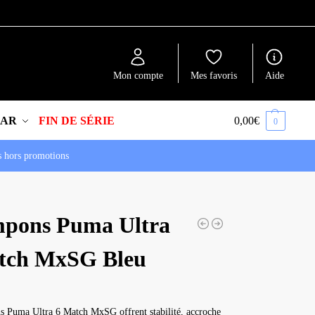
Recherche
Mon compte
Mes favoris
Aide
EAR
FIN DE SÉRIE
0,00
€
0
s hors promotions
pons Puma Ultra
tch MxSG Bleu
s Puma Ultra 6 Match MxSG offrent stabilité, accroche