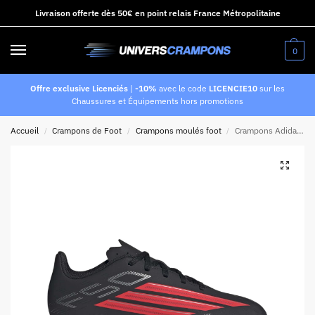
Livraison offerte dès 50€ en point relais France Métropolitaine
0
Offre exclusive Licenciés
|
-10%
avec le code
LICENCIE10
sur les
Chaussures et Équipements hors promotions
Accueil
Crampons de Foot
Crampons moulés foot
Crampons Adidas F50 Club FG/MG Junior Noir et rouge vif
/
/
/