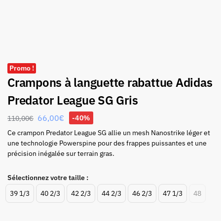
Promo !
Crampons à languette rabattue Adidas
Predator League SG Gris
66,00
€
-40%
110,00
€
Ce crampon Predator League SG allie un mesh Nanostrike léger et
une technologie Powerspine pour des frappes puissantes et une
précision inégalée sur terrain gras.
Sélectionnez votre taille :
39 1/3
40 2/3
42 2/3
44 2/3
46 2/3
47 1/3
48