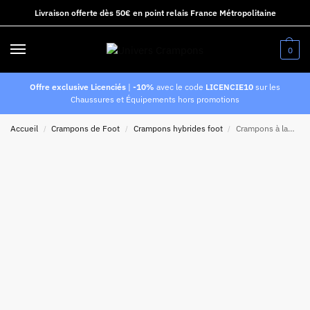
Livraison offerte dès 50€ en point relais France Métropolitaine
0
Offre exclusive Licenciés
|
-10%
avec le code
LICENCIE10
sur les
Chaussures et Équipements hors promotions
Accueil
Crampons de Foot
Crampons hybrides foot
Crampons à languette rabattue Adidas Predator League SG Gris
/
/
/