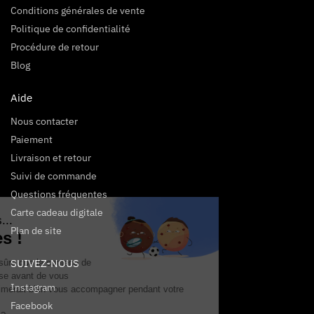
Conditions générales de vente
Politique de confidentialité
Procédure de retour
Blog
Aide
Nous contacter
Paiement
Livraison et retour
Suivi de commande
Questions fréquentes
Carte cadeau digitale
Salut c'est nous...
Plan de site
les Cookies !
SUIVEZ-NOUS
On a attendu d'être sûrs que le contenu de
ce site vous intéresse avant de vous
Instagram
déranger, mais on aimerait bien vous accompagner pendant votre
visite...
Facebook