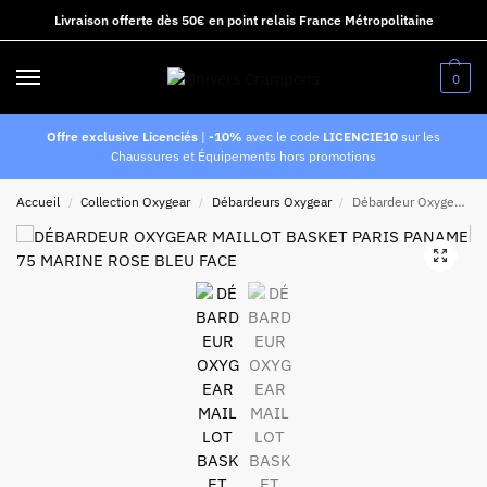
Livraison offerte dès 50€ en point relais France Métropolitaine
0
Offre exclusive Licenciés
|
-10%
avec le code
LICENCIE10
sur les
Chaussures et Équipements hors promotions
Accueil
Collection Oxygear
Débardeurs Oxygear
Débardeur Oxygear Paname Rose et Bleu
/
/
/