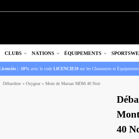
CLUBS
NATIONS
ÉQUIPEMENTS
SPORTSW
Licenciés
|
-10%
avec le code
LICENCIE10
sur les Chaussures et Équipement
Débardeur « Oxygear » Mont de Marsan MDM 40 Noir
/
Déba
Mont
40 N