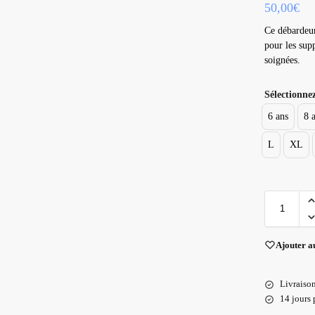
50,00
€
Ce débardeur
pour les supp
soignées.
Sélectionnez
6 ans
8 
L
XL
Ajouter a
Livraison
14 jours 