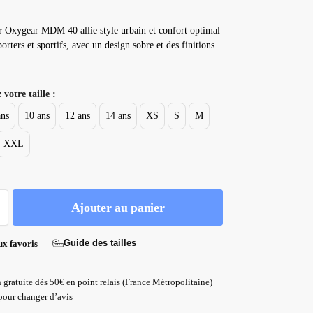
 Oxygear MDM 40 allie style urbain et confort optimal
orters et sportifs, avec un design sobre et des finitions
 votre taille :
ans
10 ans
12 ans
14 ans
XS
S
M
XXL
Ajouter au panier
Guide des tailles
ux favoris
 gratuite dès 50€ en point relais (France Métropolitaine)
pour changer d’avis