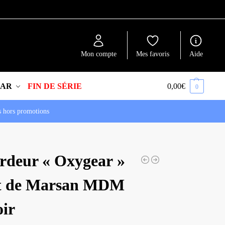
Recherche
Mon compte
Mes favoris
Aide
EAR
FIN DE SÉRIE
0,00
€
0
s hors promotions
rdeur « Oxygear »
 de Marsan MDM
oir