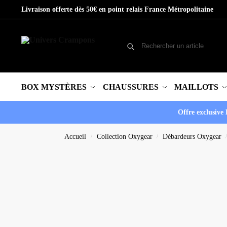
Livraison offerte dès 50€ en point relais France Métropolitaine
BOX MYSTÈRES
CHAUSSURES
MAILLOTS
Offre exclusive 
Accueil
Collection Oxygear
Débardeurs Oxygear
/
/