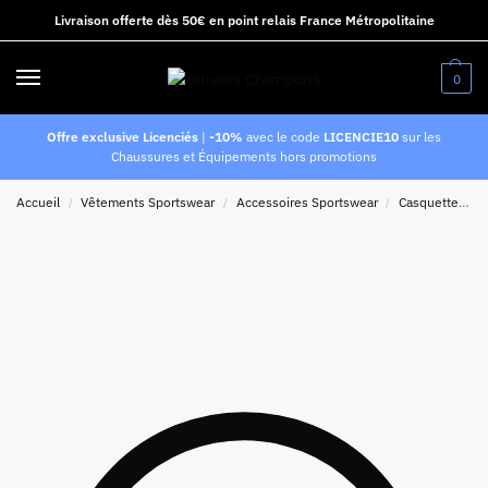
Livraison offerte dès 50€ en point relais France Métropolitaine
0
Offre exclusive Licenciés
|
-10%
avec le code
LICENCIE10
sur les
Chaussures et Équipements hors promotions
Accueil
Vêtements Sportswear
Accessoires Sportswear
Casquettes
/
/
/