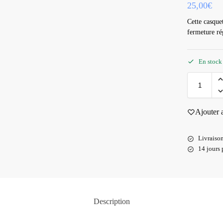
25,00
€
Cette casque
fermeture rég
En stock
Ajouter 
Livraison
14 jours 
Description