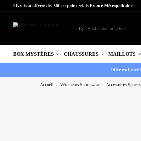
Livraison offerte dès 50€ en point relais France Métropolitaine
BOX MYSTÈRES
CHAUSSURES
MAILLOTS
Offre exclusive 
Accueil
Vêtements Sportswear
Accessoires Sports
/
/