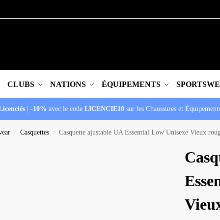
CLUBS
NATIONS
ÉQUIPEMENTS
SPORTSW
Licenciés
|
-10%
avec le code
LICENCIE10
sur les Chaussures et Équipement
wear
Casquettes
Casquette ajustable UA Essential Low Unisexe Vieux rou
/
/
Casq
Esse
Vieu