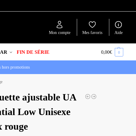
Recherche
Mon compte
Mes favoris
Aide
EAR
FIN DE SÉRIE
0,00
€
0
s hors promotions
ge
uette ajustable UA
ntial Low Unisexe
x rouge