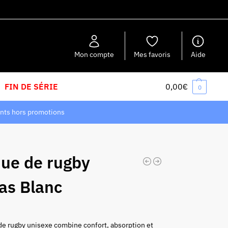
Recherche
Mon compte
Mes favoris
Aide
FIN DE SÉRIE
0,00
€
0
nts hors promotions
ue de rugby
as Blanc
de rugby unisexe combine confort, absorption et