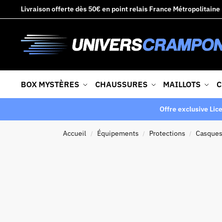
Livraison offerte dès 50€ en point relais France Métropolitaine
BOX MYSTÈRES
CHAUSSURES
MAILLOTS
C
Offre exclusive Lic
Accueil
Équipements
Protections
Casques
/
/
/