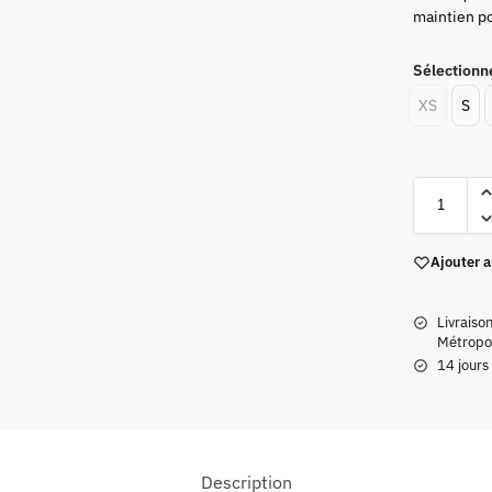
maintien po
Sélectionne
XS
S
Ajouter a
Livraiso
Métropol
14 jours
Description