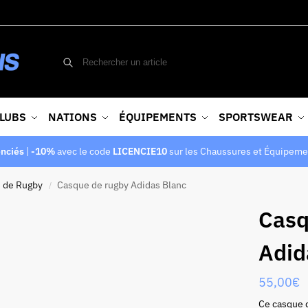
LUBS
NATIONS
ÉQUIPEMENTS
SPORTSWEAR
enciés
|
-10%
avec le code
LICENCIE10
sur les Chaussures et Équipeme
 de Rugby
Casque de rugby Adidas Blanc
/
Casq
Adid
55,00
€
Ce casque 