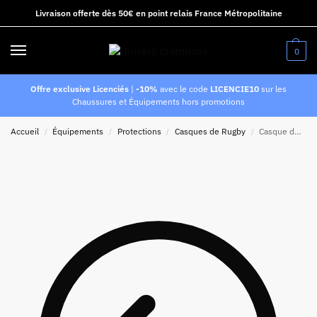
Livraison offerte dès 50€ en point relais France Métropolitaine
0
Offre exclusive Licenciés
|
-10%
avec le code
LICENCIE10
sur les
Chaussures et Équipements hors promotions
Accueil
Équipements
Protections
Casques de Rugby
Casque de rugby Impact pour adulte Uni blanc
/
/
/
/