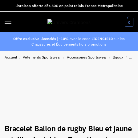
Livraison offerte dès 50€ en point relais France Métropolitaine
0
Offre exclusive Licenciés
|
-10%
avec le code
LICENCIE10
sur les
Chaussures et Équipements hors promotions
Accueil
Vêtements Sportswear
Accessoires Sportswear
Bijoux
Brace
/
/
/
/
Bracelet Ballon de rugby Bleu et jaune