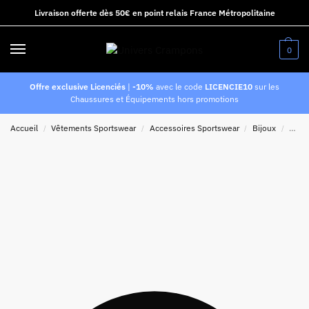
Livraison offerte dès 50€ en point relais France Métropolitaine
0
Offre exclusive Licenciés
|
-10%
avec le code
LICENCIE10
sur les
Chaussures et Équipements hors promotions
Accueil
Vêtements Sportswear
Accessoires Sportswear
Bijoux
Brace
/
/
/
/