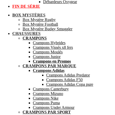
Débardeurs Oxygear
FIN DE SÉRIE
BOX MYSTÈRES
Box Mystère Rugby
Box Mystère Football
Box Mystère Budgy Smuggler
CHAUSSURES
CRAMPONS
Crampons Hybrides
Crampons Vissés x8 fers
Crampons Moulés
Crampons Junior
Crampons en Promos
CRAMPONS PAR MARQUE
Crampons Adidas
Crampons Adidas Predator
Crampons Adidas F50
Crampons Adidas Copa pure
Crampons Canterbury
Crampons Mizuno
Crampons Nike
Crampons Puma
Crampons Under Armour
CRAMPONS PAR SPORT