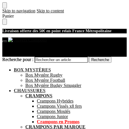
Skip to navigation
Skip to content
Panier
Livraison offerte dès 50€ en point relais France Métropolitaine
Recherche pour :
Recherche pour :
Recherche
Recherche
Mon compte
BOX MYSTÈRES
Box Mystère Rugby
Box Mystère Football
Box Mystère Budgy Smuggler
CHAUSSURES
CRAMPONS
Crampons Hybrides
Crampons Vissés x8 fers
Crampons Moulés
Crampons Junior
Crampons en Promos
CRAMPONS PAR MARQUE