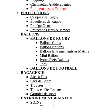
Leggings
Chaussettes Antidérapantes
Équipements en Promos
PROTECTIONS
Casques de Rugby
Épaulières de Rugby
Protège Dents
Protections Bras & Jambes
BALLONS
BALLONS DE RUGBY
Ballons Clubs
Ballons Nations
Ballons Entrainements & Matchs
Mini Ballons
Porte-Clefs Ballons
Tees
BALLONS DE FOOTBALL
BAGAGERIE
Sacs à Dos
Sacs de Sport
Trousses
Trousses De Toilette
Gourdes de sport
ENTRAINEMENT & MATCH
SOINS