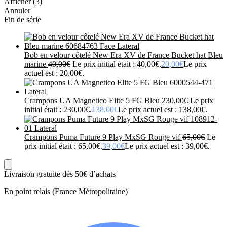
Afficher
(
3
)
Annuler
Fin de série
Bob en velour côtelé New Era XV de France Bucket hat Bleu
marine
40,00
€
Le prix initial était : 40,00€.
20,00
€
Le prix
actuel est : 20,00€.
Crampons UA Magnetico Elite 5 FG Bleu
230,00
€
Le prix
initial était : 230,00€.
138,00
€
Le prix actuel est : 138,00€.
Crampons Puma Future 9 Play MxSG Rouge vif
65,00
€
Le
prix initial était : 65,00€.
39,00
€
Le prix actuel est : 39,00€.
Livraison gratuite dès 50€ d’achats
En point relais (France Métropolitaine)