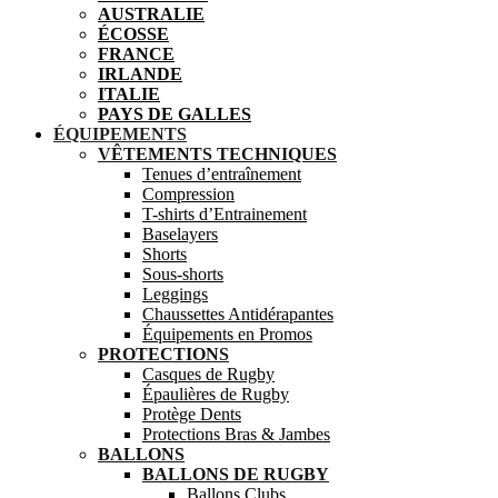
AUSTRALIE
ÉCOSSE
FRANCE
IRLANDE
ITALIE
PAYS DE GALLES
ÉQUIPEMENTS
VÊTEMENTS TECHNIQUES
Tenues d’entraînement
Compression
T-shirts d’Entrainement
Baselayers
Shorts
Sous-shorts
Leggings
Chaussettes Antidérapantes
Équipements en Promos
PROTECTIONS
Casques de Rugby
Épaulières de Rugby
Protège Dents
Protections Bras & Jambes
BALLONS
BALLONS DE RUGBY
Ballons Clubs