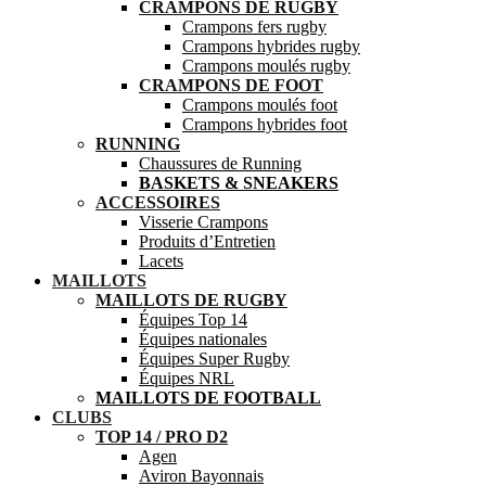
CRAMPONS DE RUGBY
Crampons fers rugby
Crampons hybrides rugby
Crampons moulés rugby
CRAMPONS DE FOOT
Crampons moulés foot
Crampons hybrides foot
RUNNING
Chaussures de Running
BASKETS & SNEAKERS
ACCESSOIRES
Visserie Crampons
Produits d’Entretien
Lacets
MAILLOTS
MAILLOTS DE RUGBY
Équipes Top 14
Équipes nationales
Équipes Super Rugby
Équipes NRL
MAILLOTS DE FOOTBALL
CLUBS
TOP 14 / PRO D2
Agen
Aviron Bayonnais