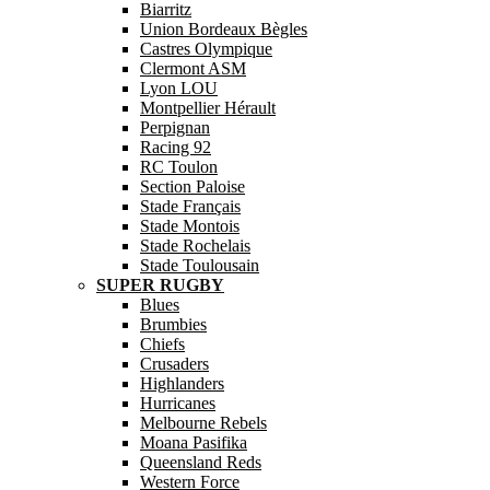
Biarritz
Union Bordeaux Bègles
Castres Olympique
Clermont ASM
Lyon LOU
Montpellier Hérault
Perpignan
Racing 92
RC Toulon
Section Paloise
Stade Français
Stade Montois
Stade Rochelais
Stade Toulousain
SUPER RUGBY
Blues
Brumbies
Chiefs
Crusaders
Highlanders
Hurricanes
Melbourne Rebels
Moana Pasifika
Queensland Reds
Western Force