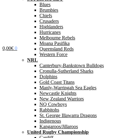
Blues
Brumbies
Chiefs
Crusaders
Highlanders
Hurricanes
Melbourne Rebels
Moana Pasifika
0,00
€
0
Queensland Reds
Western Force
NRL
Canterbury-Bankstown Bulldogs
Cronulla-Sutherland Sharks
Dolphins
Gold Coast Titans
Manly-Warringah Sea Eagles
Newcastle Knights
New Zealand Warriors
NQ Cowboys
Rabbitohs
St. George Illawarra Dragons
Indigenous
Kangaroos/Jillaroos
United Rugby Championship
Cardiff