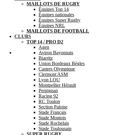
MAILLOTS DE RUGBY
Équipes Top 14
Équipes nationales
Équipes Super Rugby
Équipes NRL
MAILLOTS DE FOOTBALL
CLUBS
TOP 14 / PRO D2
Agen
Aide
Aviron Bayonnais
Biarritz
Union Bordeaux Bègles
Castres Olympique
Clermont ASM
Lyon LOU
Montpellier Hérault
Perpignan
Racing 92
RC Toulon
Section Paloise
Stade Français
Stade Montois
Stade Rochelais
Stade Toulousain
SUPER RUGBY