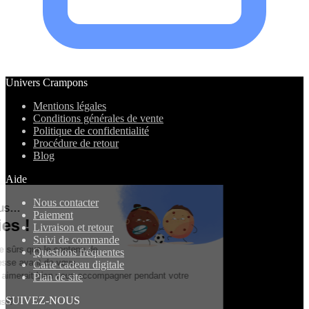
Univers Crampons
Mentions légales
Conditions générales de vente
Politique de confidentialité
Procédure de retour
Blog
Aide
Nous contacter
Salut c'est nous...
Paiement
les Cookies !
Livraison et retour
Suivi de commande
On a attendu d'être sûrs que le contenu de
Questions fréquentes
ce site vous intéresse avant de vous
Carte cadeau digitale
déranger, mais on aimerait bien vous accompagner pendant votre
Plan de site
visite...
SUIVEZ-NOUS
C'est OK pour vous ?