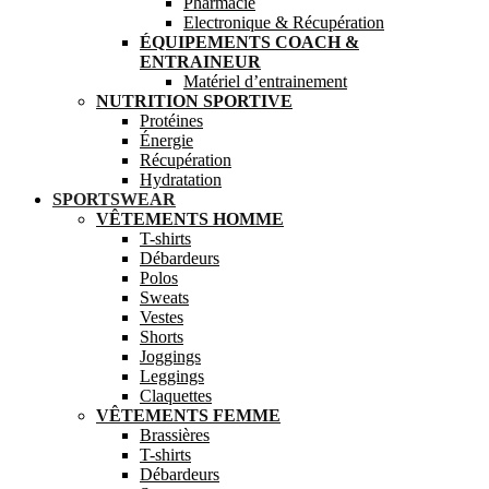
Pharmacie
Electronique & Récupération
ÉQUIPEMENTS COACH &
ENTRAINEUR
Matériel d’entrainement
NUTRITION SPORTIVE
Protéines
Énergie
Récupération
Hydratation
SPORTSWEAR
VÊTEMENTS HOMME
T-shirts
Débardeurs
Polos
Sweats
Vestes
Shorts
Joggings
Leggings
Claquettes
VÊTEMENTS FEMME
Brassières
T-shirts
Débardeurs