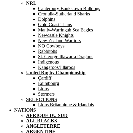
NRL
Canterbury-Bankstown Bulldogs
Cronulla-Sutherland Sharks
Dolphins
Gold Coast Titans
Manly-Warringah Sea Eagles
Newcastle Knights
New Zealand Warriors
NQ Cowboys
Rabbitohs
St. George Illawarra Dragons
Indigenous
Kangaroos/Jillaroos
United Rugby Championship
Cardiff
Édimbourg
Lions
Stormers
SÉLECTIONS
Lions Britannique & Irlandais
NATIONS
AFRIQUE DU SUD
ALL BLACKS
ANGLETERRE
ARGENTINE