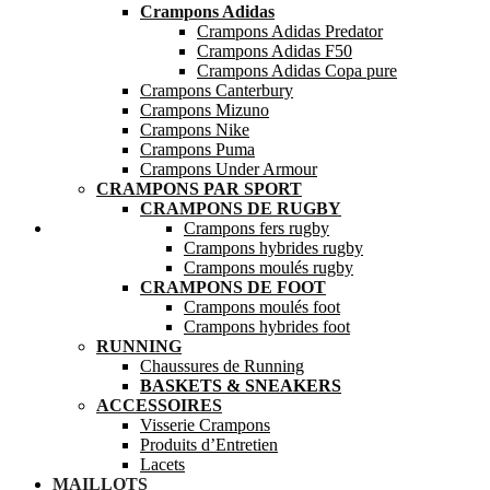
Crampons Adidas
Crampons Adidas Predator
Crampons Adidas F50
Crampons Adidas Copa pure
Crampons Canterbury
Crampons Mizuno
Crampons Nike
Crampons Puma
Crampons Under Armour
CRAMPONS PAR SPORT
CRAMPONS DE RUGBY
Mes favoris
Crampons fers rugby
Crampons hybrides rugby
Crampons moulés rugby
CRAMPONS DE FOOT
Crampons moulés foot
Crampons hybrides foot
RUNNING
Chaussures de Running
BASKETS & SNEAKERS
ACCESSOIRES
Visserie Crampons
Produits d’Entretien
Lacets
MAILLOTS