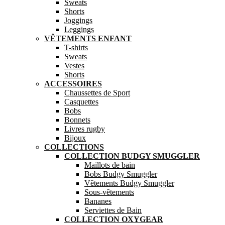
Sweats
Shorts
Joggings
Leggings
VÊTEMENTS ENFANT
T-shirts
Sweats
Vestes
Shorts
ACCESSOIRES
Chaussettes de Sport
Casquettes
Bobs
Bonnets
Livres rugby
Bijoux
COLLECTIONS
COLLECTION BUDGY SMUGGLER
Maillots de bain
Bobs Budgy Smuggler
Vêtements Budgy Smuggler
Sous-vêtements
Bananes
Serviettes de Bain
COLLECTION OXYGEAR