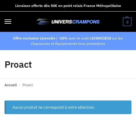
Livraison offerte dès 50€ en point relais France Métropolitaine
0
Offre exclusive Licenciés
|
-10%
avec le code
LICENCIE10
sur les
Chaussures et Équipements hors promotions
Proact
Accueil
Proact
/
Aucun produit ne correspond à votre sélection.