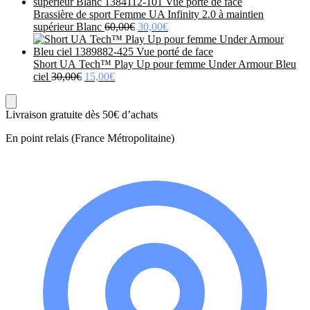
initial
actue
était :
est :
Brassière de sport Femme UA Infinity 2.0 à maintien
Le
Le
250,00€.
125,0
supérieur Blanc
60,00
€
30,00
€
prix
prix
initial
actuel
était :
est :
Short UA Tech™ Play Up pour femme Under Armour Bleu
Le
Le
60,00€.
30,00€.
ciel
30,00
€
15,00
€
prix
prix
initial
actuel
était :
est :
Livraison gratuite dès 50€ d’achats
30,00€.
15,00€.
En point relais (France Métropolitaine)