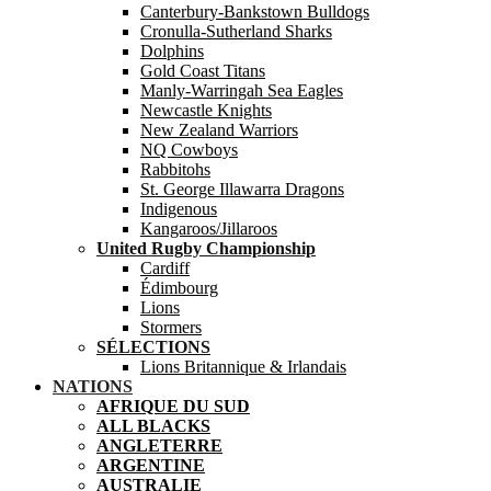
Canterbury-Bankstown Bulldogs
Cronulla-Sutherland Sharks
Dolphins
Gold Coast Titans
Manly-Warringah Sea Eagles
Newcastle Knights
New Zealand Warriors
NQ Cowboys
Rabbitohs
St. George Illawarra Dragons
Indigenous
Kangaroos/Jillaroos
United Rugby Championship
Cardiff
Édimbourg
Lions
Stormers
SÉLECTIONS
Lions Britannique & Irlandais
NATIONS
AFRIQUE DU SUD
ALL BLACKS
ANGLETERRE
ARGENTINE
AUSTRALIE