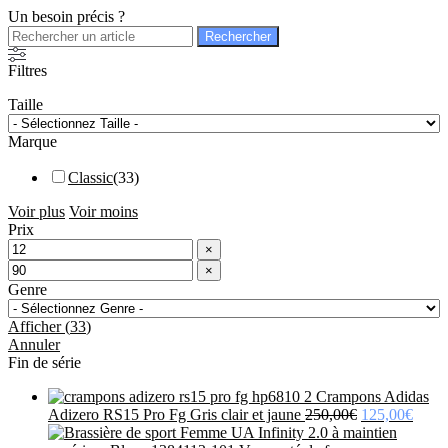
plus
Un besoin précis ?
ancien
Rechercher :
Filtres
Taille
Marque
Classic
(
33
)
Voir plus
Voir moins
Prix
×
×
Genre
Afficher
(
33
)
Annuler
Fin de série
Crampons Adidas
Le
Le
Adizero RS15 Pro Fg Gris clair et jaune
250,00
€
125,00
€
prix
prix