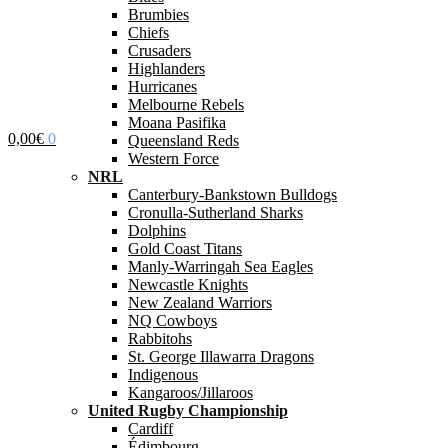
Brumbies
Chiefs
Crusaders
Highlanders
Hurricanes
Melbourne Rebels
Moana Pasifika
0,00
€
0
Queensland Reds
Western Force
NRL
Canterbury-Bankstown Bulldogs
Cronulla-Sutherland Sharks
Dolphins
Gold Coast Titans
Manly-Warringah Sea Eagles
Newcastle Knights
New Zealand Warriors
NQ Cowboys
Rabbitohs
St. George Illawarra Dragons
Indigenous
Kangaroos/Jillaroos
United Rugby Championship
Cardiff
Édimbourg