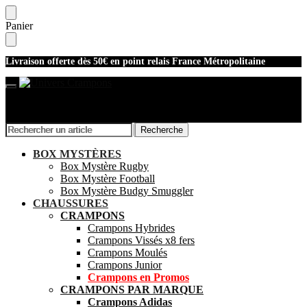
Skip
Skip
Panier
to
to
navigation
content
Livraison offerte dès 50€ en point relais France Métropolitaine
Recherche
Recherche
Recherche
Recherche
pour :
pour :
Mon compte
BOX MYSTÈRES
Box Mystère Rugby
Box Mystère Football
Box Mystère Budgy Smuggler
CHAUSSURES
CRAMPONS
Crampons Hybrides
Crampons Vissés x8 fers
Crampons Moulés
Crampons Junior
Crampons en Promos
CRAMPONS PAR MARQUE
Crampons Adidas