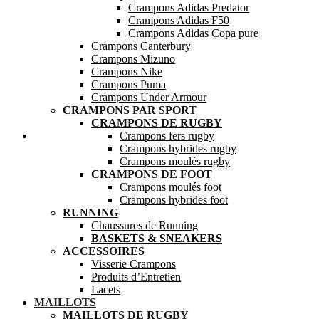
Crampons Adidas Predator
Crampons Adidas F50
Crampons Adidas Copa pure
Crampons Canterbury
Crampons Mizuno
Crampons Nike
Crampons Puma
Crampons Under Armour
CRAMPONS PAR SPORT
CRAMPONS DE RUGBY
Mes favoris
Crampons fers rugby
Crampons hybrides rugby
Crampons moulés rugby
CRAMPONS DE FOOT
Crampons moulés foot
Crampons hybrides foot
RUNNING
Chaussures de Running
BASKETS & SNEAKERS
ACCESSOIRES
Visserie Crampons
Produits d’Entretien
Lacets
MAILLOTS
MAILLOTS DE RUGBY