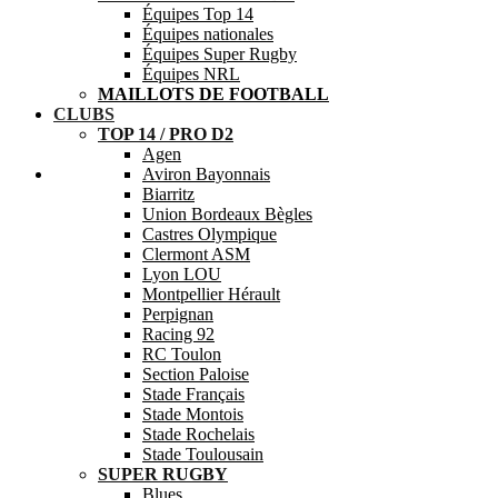
Équipes Top 14
Équipes nationales
Équipes Super Rugby
Équipes NRL
MAILLOTS DE FOOTBALL
CLUBS
TOP 14 / PRO D2
Agen
Aide
Aviron Bayonnais
Biarritz
Union Bordeaux Bègles
Castres Olympique
Clermont ASM
Lyon LOU
Montpellier Hérault
Perpignan
Racing 92
RC Toulon
Section Paloise
Stade Français
Stade Montois
Stade Rochelais
Stade Toulousain
SUPER RUGBY
Blues