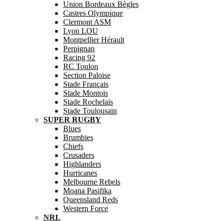
Union Bordeaux Bègles
Castres Olympique
Clermont ASM
Lyon LOU
Montpellier Hérault
Perpignan
Racing 92
RC Toulon
Section Paloise
Stade Français
Stade Montois
Stade Rochelais
Stade Toulousain
SUPER RUGBY
Blues
Brumbies
Chiefs
Crusaders
Highlanders
Hurricanes
Melbourne Rebels
Moana Pasifika
Queensland Reds
Western Force
NRL