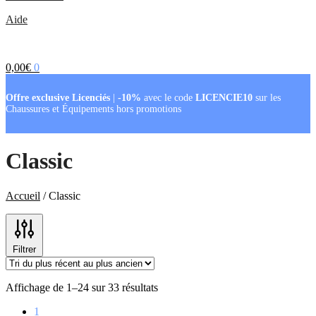
Aide
0,00
€
0
Offre exclusive Licenciés
|
-10%
avec le code
LICENCIE10
sur les
Chaussures et Équipements hors promotions
Classic
Accueil
/
Classic
Filtrer
Trié
Affichage de 1–24 sur 33 résultats
du
1
plus