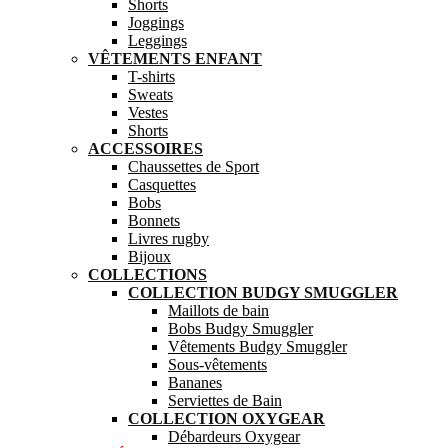
Shorts
Joggings
Leggings
VÊTEMENTS ENFANT
T-shirts
Sweats
Vestes
Shorts
ACCESSOIRES
Chaussettes de Sport
Casquettes
Bobs
Bonnets
Livres rugby
Bijoux
COLLECTIONS
COLLECTION BUDGY SMUGGLER
Maillots de bain
Bobs Budgy Smuggler
Vêtements Budgy Smuggler
Sous-vêtements
Bananes
Serviettes de Bain
COLLECTION OXYGEAR
Débardeurs Oxygear