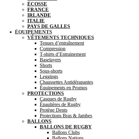
ÉCOSSE
FRANCE
IRLANDE
ITALIE
PAYS DE GALLES
ÉQUIPEMENTS
VÊTEMENTS TECHNIQUES
Tenues d’entraînement
Compression
T-shirts d’Entrainement
Baselayers
Shorts
Sous-shorts
Leggings
Chaussettes Antidérapantes
Équipements en Promos
PROTECTIONS
Casques de Rugby
Épaulières de Rugby
Protège Dents
Protections Bras & Jambes
BALLONS
BALLONS DE RUGBY
Ballons Clubs
Ballons Nations