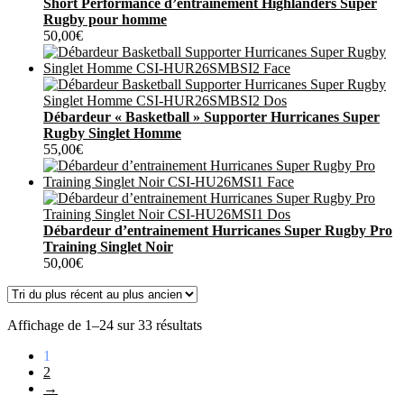
Short Performance d’entrainement Highlanders Super
Rugby pour homme
50,00
€
Débardeur « Basketball » Supporter Hurricanes Super
Rugby Singlet Homme
55,00
€
Débardeur d’entrainement Hurricanes Super Rugby Pro
Training Singlet Noir
50,00
€
Trié
Affichage de 1–24 sur 33 résultats
du
1
plus
2
récent
→
au