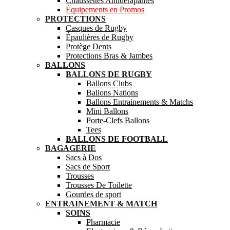
Chaussettes Antidérapantes
Équipements en Promos
PROTECTIONS
Casques de Rugby
Épaulières de Rugby
Protège Dents
Protections Bras & Jambes
BALLONS
BALLONS DE RUGBY
Ballons Clubs
Ballons Nations
Ballons Entrainements & Matchs
Mini Ballons
Porte-Clefs Ballons
Tees
BALLONS DE FOOTBALL
BAGAGERIE
Sacs à Dos
Sacs de Sport
Trousses
Trousses De Toilette
Gourdes de sport
ENTRAINEMENT & MATCH
SOINS
Pharmacie