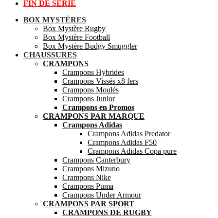
FIN DE SÉRIE
BOX MYSTÈRES
Box Mystère Rugby
Box Mystère Football
Box Mystère Budgy Smuggler
CHAUSSURES
CRAMPONS
Crampons Hybrides
Crampons Vissés x8 fers
Crampons Moulés
Crampons Junior
Crampons en Promos
CRAMPONS PAR MARQUE
Crampons Adidas
Crampons Adidas Predator
Crampons Adidas F50
Crampons Adidas Copa pure
Crampons Canterbury
Crampons Mizuno
Crampons Nike
Crampons Puma
Crampons Under Armour
CRAMPONS PAR SPORT
CRAMPONS DE RUGBY