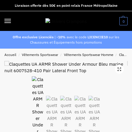
Livraison offerte dès 50€ en point relais France Métropolitaine
0
Offre exclusive Licenciés
|
-10%
avec le code
LICENCIE10
sur les
Chaussures et Équipements hors promotions
Accueil
Vêtements Sportswear
Vêtements Sportswear Homme
Claquettes
/
/
/