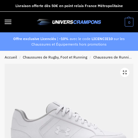
Livraison offerte dès 50€ en point relais France Métropolitaine
0
Offre exclusive Licenciés
|
-10%
avec le code
LICENCIE10
sur les
Chaussures et Équipements hors promotions
Accueil
Chaussures de Rugby, Foot et Running
Chaussures de Running
/
/