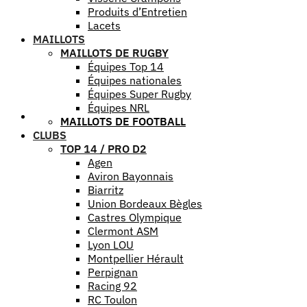
Produits d’Entretien
Lacets
MAILLOTS
MAILLOTS DE RUGBY
Équipes Top 14
Équipes nationales
Équipes Super Rugby
Équipes NRL
Aide
MAILLOTS DE FOOTBALL
CLUBS
TOP 14 / PRO D2
Agen
Aviron Bayonnais
Biarritz
Union Bordeaux Bègles
Castres Olympique
Clermont ASM
Lyon LOU
Montpellier Hérault
Perpignan
Racing 92
RC Toulon