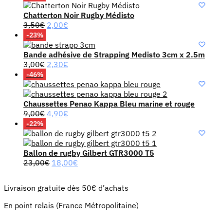
Chatterton Noir Rugby Médisto
Le
Le
3,50
€
2,00
€
prix
prix
-23%
initial
actuel
était :
est :
Bande adhésive de Strapping Medisto 3cm x 2.5m
3,50€.
2,00€.
Le
Le
3,00
€
2,30
€
prix
prix
-46%
initial
actuel
était :
est :
3,00€.
2,30€.
Chaussettes Penao Kappa Bleu marine et rouge
Le
Le
9,00
€
4,90
€
prix
prix
-22%
initial
actuel
était :
est :
9,00€.
4,90€.
Ballon de rugby Gilbert GTR3000 T5
Le
Le
23,00
€
18,00
€
prix
prix
initial
actuel
Livraison gratuite dès 50€ d’achats
était :
est :
23,00€.
18,00€.
En point relais (France Métropolitaine)