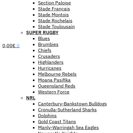
Section Paloise
Stade Français
Stade Montois
Stade Rochelais
Stade Toulousain
SUPER RUGBY
Blues
Brumbies
0,00
€
0
Chiefs
Crusaders
Highlanders
Hurricanes
Melbourne Rebels
Moana Pasifika
Queensland Reds
Western Force
NRL
Canterbury-Bankstown Bulldogs
Cronulla-Sutherland Sharks
Dolphins
Gold Coast Titans
Manly-Warringah Sea Eagles