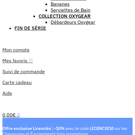
Bananes
Serviettes de Bain
COLLECTION OXYGEAR
Débardeurs Oxygear
FIN DE SÉRIE
Mon compte
Mes favoris ♡
Suivi de commande
Carte cadeau
Aide
0,00
€
0
Offre exclusive Licenciés
|
-10%
avec le code
LICENCIE10
sur les
Chaussures et Équipements hors promotions