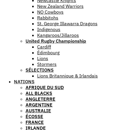
Newcastle Knights
New Zealand Warriors
NQ Cowboys
Rabbitohs
St. George Illawarra Dragons
Indigenous
Kangaroos/Jillaroos
United Rugby Championship
Cardiff
Édimbourg
Lions
Stormers
SÉLECTIONS
Lions Britannique & Irlandais
NATIONS
AFRIQUE DU SUD
ALL BLACKS
ANGLETERRE
ARGENTINE
AUSTRALIE
ÉCOSSE
FRANCE
IRLANDE