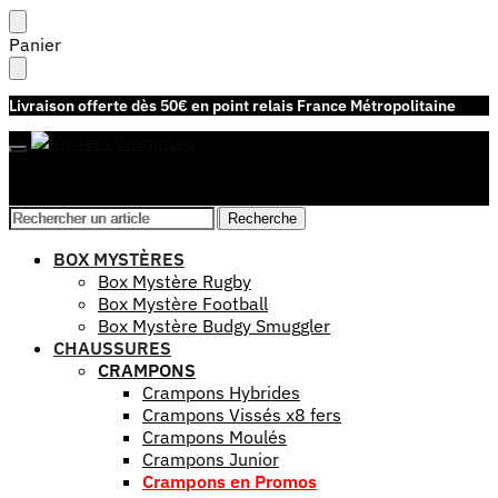
Skip
Skip
Panier
to
to
navigation
content
Livraison offerte dès 50€ en point relais France Métropolitaine
Recherche
Recherche
Recherche
Recherche
pour :
pour :
Mon compte
BOX MYSTÈRES
Box Mystère Rugby
Box Mystère Football
Box Mystère Budgy Smuggler
CHAUSSURES
CRAMPONS
Crampons Hybrides
Crampons Vissés x8 fers
Crampons Moulés
Crampons Junior
Crampons en Promos