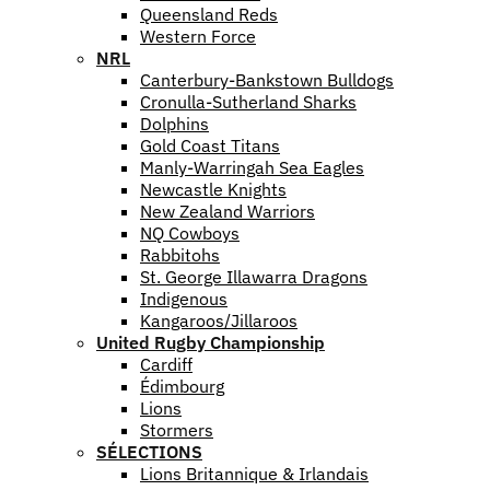
Queensland Reds
Western Force
NRL
Canterbury-Bankstown Bulldogs
Cronulla-Sutherland Sharks
Dolphins
Gold Coast Titans
Manly-Warringah Sea Eagles
Newcastle Knights
New Zealand Warriors
NQ Cowboys
Rabbitohs
St. George Illawarra Dragons
Indigenous
Kangaroos/Jillaroos
United Rugby Championship
Cardiff
Édimbourg
Lions
Stormers
SÉLECTIONS
Lions Britannique & Irlandais