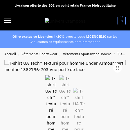
Livraison offerte dès 50€ en point relais France Métropolitaine
0
Offre exclusive Licenciés
|
-10%
avec le code
LICENCIE10
sur les
Chaussures et Équipements hors promotions
Accueil
Vêtements Sportswear
Vêtements Sportswear Homme
T-shirts
/
/
/