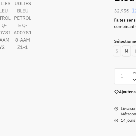
1
32,95
€
Faites sens
combinant c
Sélectionne
S
M
Ajouter a
Livraiso
Métropol
14 jours