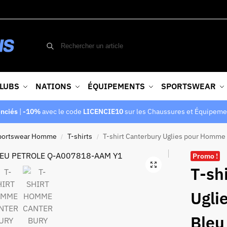
LUBS
NATIONS
ÉQUIPEMENTS
SPORTSWEAR
enciés
|
-10%
avec le code
LICENCIE10
sur les Chaussures et Équipeme
portswear Homme
T-shirts
T-shirt Canterbury Uglies pour Homme 
/
/
Promo !
T-sh
Ugli
Bleu