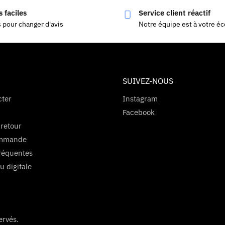
 faciles
Service client réactif
s pour changer d'avis
Notre équipe est à votre é
SUIVEZ-NOUS
cter
Instagram
Facebook
 retour
ommande
réquentes
u digitale
s Options
ervés.