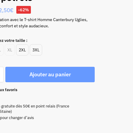
2,50
€
-62%
ation avec le T-shirt Homme Canterbury Uglies,
onfort et style audacieux.
z votre taille :
L
XL
2XL
3XL
Ajouter au panier
ux favoris
n gratuite dès 50€ en point relais (France
itaine)
 pour changer d’avis