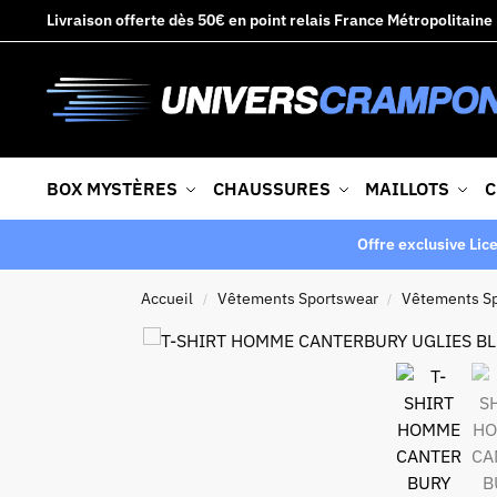
Livraison offerte dès 50€ en point relais France Métropolitaine
BOX MYSTÈRES
CHAUSSURES
MAILLOTS
C
Offre exclusive Lic
Accueil
Vêtements Sportswear
Vêtements S
/
/