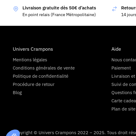
Livraison gratuite dès 50€ d’achats
Retours
En point relais (France Métropolitaine)
14 jour
Univers Crampons
Aide
Mentions légales
Nous conta
Conditions générales de vente
Paiement
Politique de confidentialité
Livraison et
Procédure de retour
Suivi de c
Blog
Questions f
Carte cadea
Plan de site
Axeptio consent
Plateforme de Gestion du Consentement : Personnalisez vo
Copyright © Univers Crampons 2022 – 2025. Tous droit rés