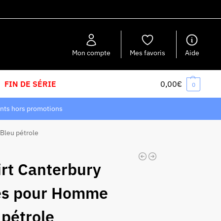
Recherche
Mon compte
Mes favoris
Aide
FIN DE SÉRIE
0,00
€
0
nts hors promotions
Bleu pétrole
irt Canterbury
es pour Homme
 pétrole