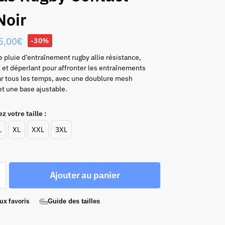
Noir
5,00
€
-30%
 pluie d’entraînement rugby allie résistance,
et déperlant pour affronter les entraînements
ar tous les temps, avec une doublure mesh
et une base ajustable.
z votre taille :
L
XL
XXL
3XL
Ajouter au panier
ux favoris
Guide des tailles