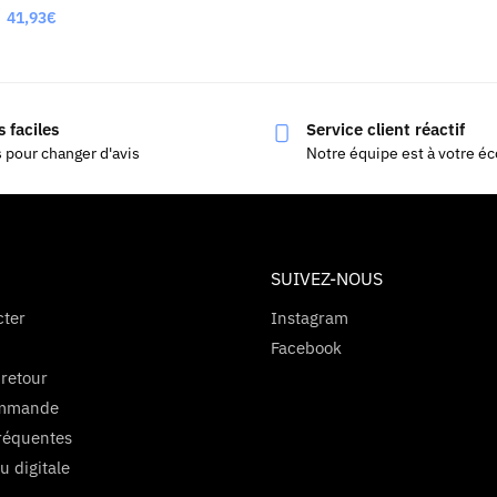
41,93
€
 faciles
Service client réactif
s pour changer d'avis
Notre équipe est à votre é
SUIVEZ-NOUS
cter
Instagram
Facebook
 retour
ommande
réquentes
u digitale