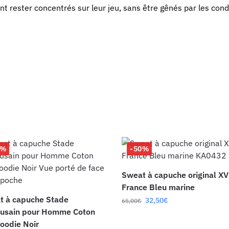
ent rester concentrés sur leur jeu, sans être gênés par les con
0%
-50%
Sweat à capuche original XV
France Bleu marine
t à capuche Stade
32,50
€
65,00
€
ousain pour Homme Coton
oodie Noir