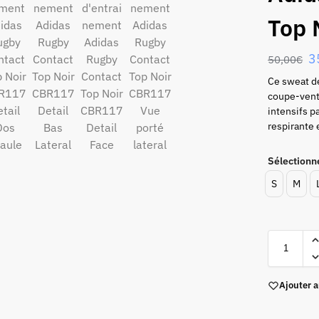
Top 
3
50,00
€
Ce sweat de
coupe-vent 
intensifs p
respirante 
Sélectionne
S
M
Ajouter a