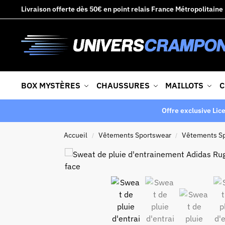
Livraison offerte dès 50€ en point relais France Métropolitaine
BOX MYSTÈRES
CHAUSSURES
MAILLOTS
C
Offre exclusive Lic
Accueil
Vêtements Sportswear
Vêtements S
/
/