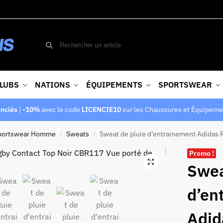
LUBS
NATIONS
ÉQUIPEMENTS
SPORTSWEAR
enciés
|
-10%
avec le code
LICENCIE10
sur les Chaussures et Équipeme
portswear Homme
Sweats
Sweat de pluie d’entrainement Adidas 
/
/
Promo !
Swea
d’en
Adid