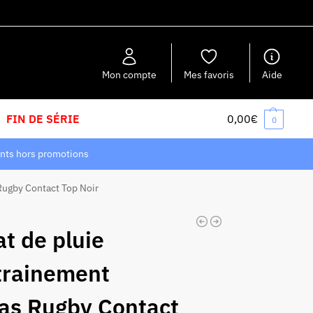
Recherche
Mon compte
Mes favoris
Aide
FIN DE SÉRIE
0,00
€
0
nts hors promotions
Rugby Contact Top Noir
t de pluie
trainement
as Rugby Contact