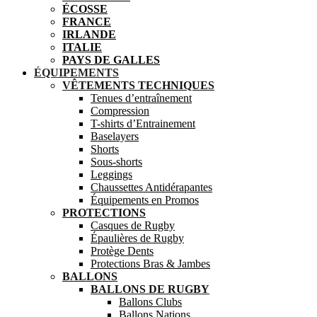
ÉCOSSE
FRANCE
IRLANDE
ITALIE
PAYS DE GALLES
ÉQUIPEMENTS
VÊTEMENTS TECHNIQUES
Tenues d’entraînement
Compression
T-shirts d’Entrainement
Baselayers
Shorts
Sous-shorts
Leggings
Chaussettes Antidérapantes
Équipements en Promos
PROTECTIONS
Casques de Rugby
Épaulières de Rugby
Protège Dents
Protections Bras & Jambes
BALLONS
BALLONS DE RUGBY
Ballons Clubs
Ballons Nations