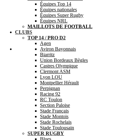
Équipes Top 14
Équipes nationales
Équipes Super Rugby
Équipes NRL
MAILLOTS DE FOOTBALL
CLUBS
TOP 14 / PRO D2
Agen
Aide
Aviron Bayonnais
Biarritz
Union Bordeaux Bègles
Castres Olympique
Clermont ASM
Lyon LOU
Montpellier Hérault
Perpignan
Racing 92
RC Toulon
Section Paloise
Stade Français
Stade Montois
Stade Rochelais
Stade Toulousain
SUPER RUGBY
Blues