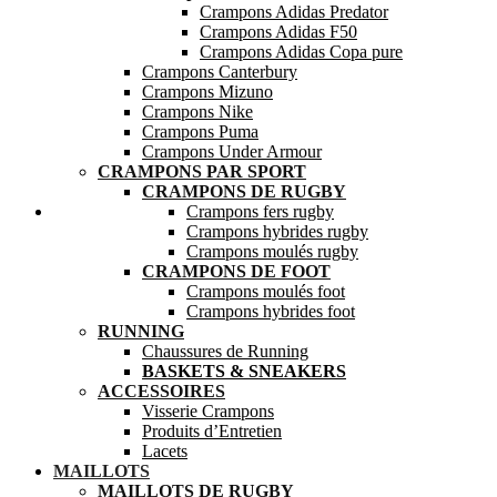
Crampons Adidas Predator
Crampons Adidas F50
Crampons Adidas Copa pure
Crampons Canterbury
Crampons Mizuno
Crampons Nike
Crampons Puma
Crampons Under Armour
CRAMPONS PAR SPORT
CRAMPONS DE RUGBY
Mes favoris
Crampons fers rugby
Crampons hybrides rugby
Crampons moulés rugby
CRAMPONS DE FOOT
Crampons moulés foot
Crampons hybrides foot
RUNNING
Chaussures de Running
BASKETS & SNEAKERS
ACCESSOIRES
Visserie Crampons
Produits d’Entretien
Lacets
MAILLOTS
MAILLOTS DE RUGBY