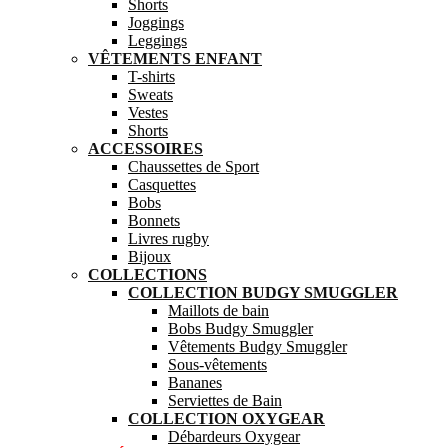
Shorts
Joggings
Leggings
VÊTEMENTS ENFANT
T-shirts
Sweats
Vestes
Shorts
ACCESSOIRES
Chaussettes de Sport
Casquettes
Bobs
Bonnets
Livres rugby
Bijoux
COLLECTIONS
COLLECTION BUDGY SMUGGLER
Maillots de bain
Bobs Budgy Smuggler
Vêtements Budgy Smuggler
Sous-vêtements
Bananes
Serviettes de Bain
COLLECTION OXYGEAR
Débardeurs Oxygear