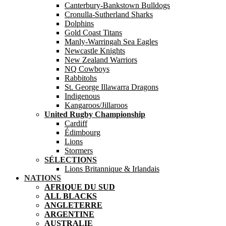
Canterbury-Bankstown Bulldogs
Cronulla-Sutherland Sharks
Dolphins
Gold Coast Titans
Manly-Warringah Sea Eagles
Newcastle Knights
New Zealand Warriors
NQ Cowboys
Rabbitohs
St. George Illawarra Dragons
Indigenous
Kangaroos/Jillaroos
United Rugby Championship
Cardiff
Édimbourg
Lions
Stormers
SÉLECTIONS
Lions Britannique & Irlandais
NATIONS
AFRIQUE DU SUD
ALL BLACKS
ANGLETERRE
ARGENTINE
AUSTRALIE