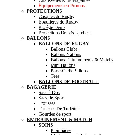
Chaussettes Antidérapantes
Équipements en Promos
PROTECTIONS
Casques de Rugby
Épaulières de Rugby
Protège Dents
Protections Bras & Jambes
BALLONS
BALLONS DE RUGBY
Ballons Clubs
Ballons Nations
Ballons Entrainements & Matchs
Mini Ballons
Porte-Clefs Ballons
Tees
BALLONS DE FOOTBALL
BAGAGERIE
Sacs à Dos
Sacs de Sport
Trousses
Trousses De Toilette
Gourdes de sport
ENTRAINEMENT & MATCH
SOINS
Pharmacie