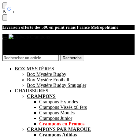
Skip
Skip
Panier
to
to
navigation
content
Livraison offerte dès 50€ en point relais France Métropolitaine
Recherche
Recherche
Recherche
Recherche
pour :
pour :
Mon compte
BOX MYSTÈRES
Box Mystère Rugby
Box Mystère Football
Box Mystère Budgy Smuggler
CHAUSSURES
CRAMPONS
Crampons Hybrides
Crampons Vissés x8 fers
Crampons Moulés
Crampons Junior
Crampons en Promos
CRAMPONS PAR MARQUE
Crampons Adidas