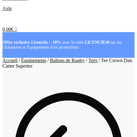
Aide
0,00
€
0
Offre exclusive Licenciés
|
-10%
avec le code
LICENCIE10
sur les
Chaussures et Équipements hors promotions
Accueil
/
Équipements
/
Ballons de Rugby
/
Tees
/
Tee Crown Dan
Carter Supertee