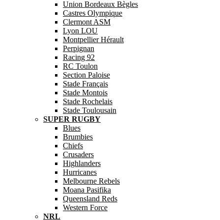
Union Bordeaux Bègles
Castres Olympique
Clermont ASM
Lyon LOU
Montpellier Hérault
Perpignan
Racing 92
RC Toulon
Section Paloise
Stade Français
Stade Montois
Stade Rochelais
Stade Toulousain
SUPER RUGBY
Blues
Brumbies
Chiefs
Crusaders
Highlanders
Hurricanes
Melbourne Rebels
Moana Pasifika
Queensland Reds
Western Force
NRL