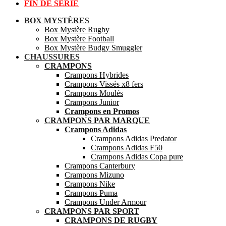
FIN DE SÉRIE
BOX MYSTÈRES
Box Mystère Rugby
Box Mystère Football
Box Mystère Budgy Smuggler
CHAUSSURES
CRAMPONS
Crampons Hybrides
Crampons Vissés x8 fers
Crampons Moulés
Crampons Junior
Crampons en Promos
CRAMPONS PAR MARQUE
Crampons Adidas
Crampons Adidas Predator
Crampons Adidas F50
Crampons Adidas Copa pure
Crampons Canterbury
Crampons Mizuno
Crampons Nike
Crampons Puma
Crampons Under Armour
CRAMPONS PAR SPORT
CRAMPONS DE RUGBY