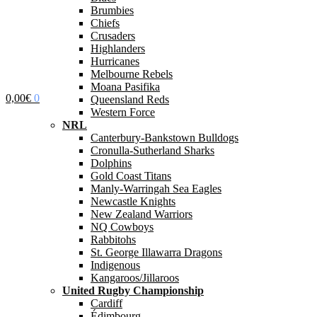
Brumbies
Chiefs
Crusaders
Highlanders
Hurricanes
Melbourne Rebels
Moana Pasifika
0,00
€
0
Queensland Reds
Western Force
NRL
Canterbury-Bankstown Bulldogs
Cronulla-Sutherland Sharks
Dolphins
Gold Coast Titans
Manly-Warringah Sea Eagles
Newcastle Knights
New Zealand Warriors
NQ Cowboys
Rabbitohs
St. George Illawarra Dragons
Indigenous
Kangaroos/Jillaroos
United Rugby Championship
Cardiff
Édimbourg