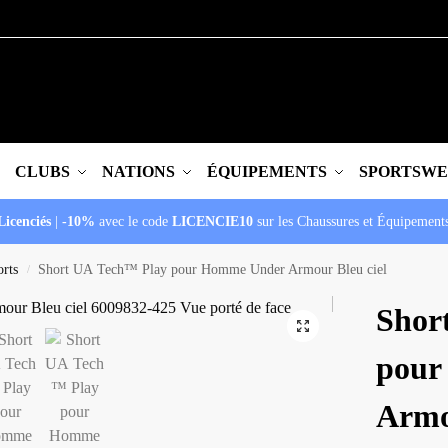
CLUBS
NATIONS
ÉQUIPEMENTS
SPORTSW
Licenciés
|
-10%
avec le code
LICENCIE10
sur les Chaussures et Équipement
orts
Short UA Tech™ Play pour Homme Under Armour Bleu ciel
/
Shor
pour
Armo