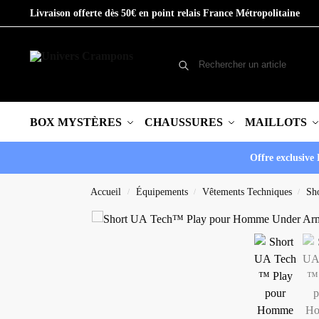
Livraison offerte dès 50€ en point relais France Métropolitaine
BOX MYSTÈRES
CHAUSSURES
MAILLOTS
Offre exclusive 
Accueil
Équipements
Vêtements Techniques
Sh
/
/
/