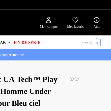
Recherche
Mon compte
Mes favoris
Aide
EAR
FIN DE SÉRIE
0,00
€
0
s hors promotions
t UA Tech™ Play
 Homme Under
ur Bleu ciel