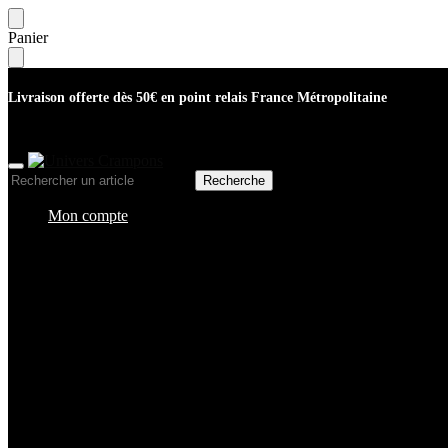
Skip
Skip
Panier
to
to
navigation
content
Livraison offerte dès 50€ en point relais France Métropolitaine
Recherche
Recherche
pour :
Mon compte