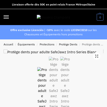
Livraison offerte dès 50€ en point relais France Métropolitaine
0
Offre exclusive Licenciés
|
-10%
avec le code
LICENCIE10
sur les
Chaussures et Équipements hors promotions
Accueil
Équipements
Protections
Protège Dents
Protège dents pour enfant SafeJawz Intro Series Blanc
/
/
/
/