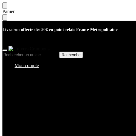
Skip
Skip
Panier
to
to
navigation
content
Livraison offerte dès 50€ en point relais France Métropolitaine
Recherche
Recherche
pour :
Mon compte