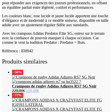
pour répondre aux exigences des joueurs professionnels, en offrant
un équilibre parfait entre légèreté, confort et performances.
Les couleurs blanc, rose lucide et jaune lucide apportent une touche
d’élégance et de modernité à ce modèle unisexe, disponible en taille
adulte avec un ajustement régulier fidèle aux standards.
Avec les crampons Adidas Predator Elite SG, entrez sur le terrain
avec la confiance de pouvoir marquer à chaque occasion. Car
comme le veut la tradition Predator : Predator = Buts.
Référence : ID8942
Produits similaires
-50%
Crampons de rugby Adidas Adizero RS7 SG Noir
Le
Le
220,00
€
110,00
€
prix
prix
-73%
initial
actuel
était :
est :
220,00€.
110,00€.