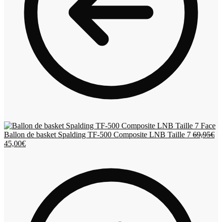
L
Ballon de basket Spalding TF-500 Composite LNB Taille 7
69,95
€
Le
pr
45,00
€
prix
ini
actuel
éta
est :
69
45,00€.