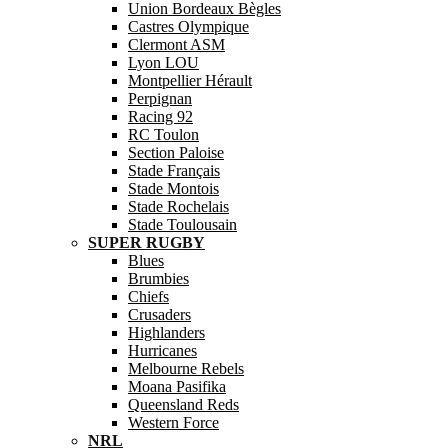
Union Bordeaux Bègles
Castres Olympique
Clermont ASM
Lyon LOU
Montpellier Hérault
Perpignan
Racing 92
RC Toulon
Section Paloise
Stade Français
Stade Montois
Stade Rochelais
Stade Toulousain
SUPER RUGBY
Blues
Brumbies
Chiefs
Crusaders
Highlanders
Hurricanes
Melbourne Rebels
Moana Pasifika
Queensland Reds
Western Force
NRL