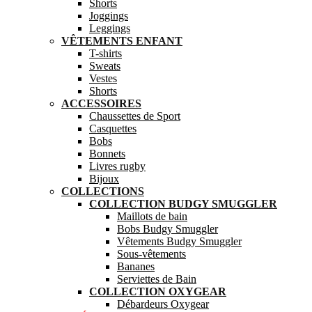
Shorts
Joggings
Leggings
VÊTEMENTS ENFANT
T-shirts
Sweats
Vestes
Shorts
ACCESSOIRES
Chaussettes de Sport
Casquettes
Bobs
Bonnets
Livres rugby
Bijoux
COLLECTIONS
COLLECTION BUDGY SMUGGLER
Maillots de bain
Bobs Budgy Smuggler
Vêtements Budgy Smuggler
Sous-vêtements
Bananes
Serviettes de Bain
COLLECTION OXYGEAR
Débardeurs Oxygear