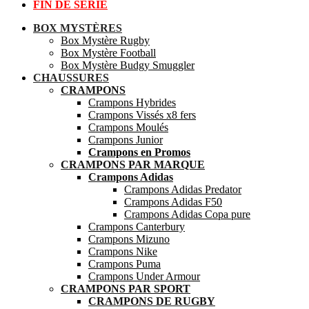
FIN DE SÉRIE
BOX MYSTÈRES
Box Mystère Rugby
Box Mystère Football
Box Mystère Budgy Smuggler
CHAUSSURES
CRAMPONS
Crampons Hybrides
Crampons Vissés x8 fers
Crampons Moulés
Crampons Junior
Crampons en Promos
CRAMPONS PAR MARQUE
Crampons Adidas
Crampons Adidas Predator
Crampons Adidas F50
Crampons Adidas Copa pure
Crampons Canterbury
Crampons Mizuno
Crampons Nike
Crampons Puma
Crampons Under Armour
CRAMPONS PAR SPORT
CRAMPONS DE RUGBY