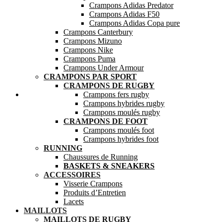
Crampons Adidas Predator
Crampons Adidas F50
Crampons Adidas Copa pure
Crampons Canterbury
Crampons Mizuno
Crampons Nike
Crampons Puma
Crampons Under Armour
CRAMPONS PAR SPORT
CRAMPONS DE RUGBY
Mes favoris
Crampons fers rugby
Crampons hybrides rugby
Crampons moulés rugby
CRAMPONS DE FOOT
Crampons moulés foot
Crampons hybrides foot
RUNNING
Chaussures de Running
BASKETS & SNEAKERS
ACCESSOIRES
Visserie Crampons
Produits d’Entretien
Lacets
MAILLOTS
MAILLOTS DE RUGBY