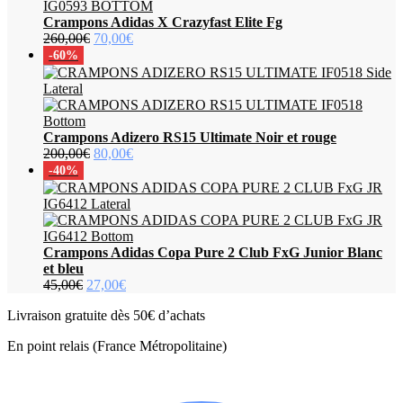
Crampons Adidas X Crazyfast Elite Fg
Le
Le
260,00
€
70,00
€
prix
prix
-60%
initial
actuel
était :
est :
260,00€.
70,00€.
Crampons Adizero RS15 Ultimate Noir et rouge
Le
Le
200,00
€
80,00
€
prix
prix
-40%
initial
actuel
était :
est :
200,00€.
80,00€.
Crampons Adidas Copa Pure 2 Club FxG Junior Blanc
et bleu
Le
Le
45,00
€
27,00
€
prix
prix
Livraison gratuite dès 50€ d’achats
initial
actuel
était :
est :
En point relais (France Métropolitaine)
45,00€.
27,00€.