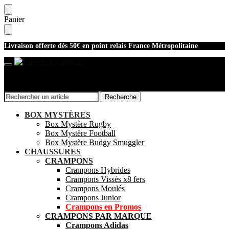
Skip
Skip
Panier
to
to
navigation
content
Livraison offerte dès 50€ en point relais France Métropolitaine
Recherche
Recherche
Recherche
Recherche
pour :
pour :
Mon compte
BOX MYSTÈRES
Box Mystère Rugby
Box Mystère Football
Box Mystère Budgy Smuggler
CHAUSSURES
CRAMPONS
Crampons Hybrides
Crampons Vissés x8 fers
Crampons Moulés
Crampons Junior
Crampons en Promos
CRAMPONS PAR MARQUE
Crampons Adidas