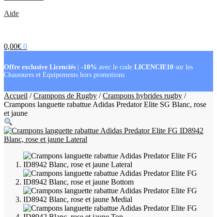
Aide
0,00
€
0
Offre exclusive Licenciés
|
-10%
avec le code
LICENCIE10
sur les
Chaussures et Équipements hors promotions
Accueil
/
Crampons de Rugby
/
Crampons hybrides rugby
/
Crampons languette rabattue Adidas Predator Elite SG Blanc, rose
et jaune