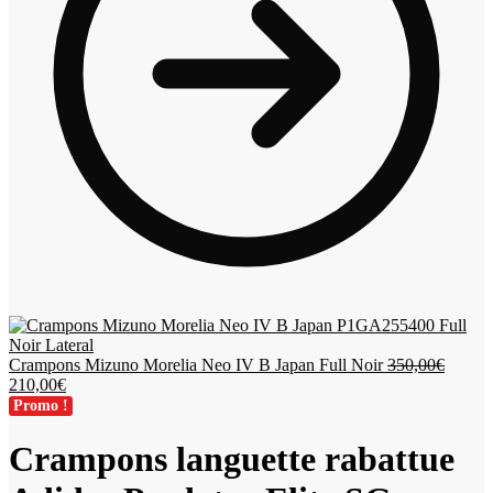
Le
Crampons Mizuno Morelia Neo IV B Japan Full Noir
350,00
€
Le
prix
210,00
€
prix
initial
Promo !
actuel
était :
est :
350,00
Crampons languette rabattue
210,00€.