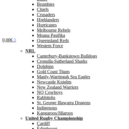
Brumbies
Chiefs
Crusaders
Highlanders
Hurricanes
Melbourne Rebels
Moana Pasifika
0,00
€
0
Queensland Reds
Western Force
NRL
Canterbury-Bankstown Bulldogs
Cronulla-Sutherland Sharks
Dolphins
Gold Coast Titans
Manly-Warringah Sea Eagles
Newcastle Knights
New Zealand Warriors
NQ Cowboys
Rabbitohs
St. George Illawarra Dragons
Indigenous
Kangaroos/Jillaroos
United Rugby Championship
Cardiff
Édimbourg