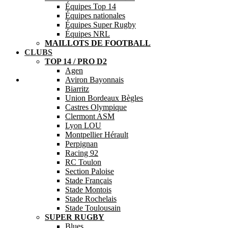
Équipes Top 14
Équipes nationales
Équipes Super Rugby
Équipes NRL
MAILLOTS DE FOOTBALL
CLUBS
TOP 14 / PRO D2
Agen
Aide
Aviron Bayonnais
Biarritz
Union Bordeaux Bègles
Castres Olympique
Clermont ASM
Lyon LOU
Montpellier Hérault
Perpignan
Racing 92
RC Toulon
Section Paloise
Stade Français
Stade Montois
Stade Rochelais
Stade Toulousain
SUPER RUGBY
Blues