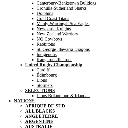
Canterbury-Bankstown Bulldogs
Cronulla-Sutherland Sharks
Dolphins
Gold Coast Titans
Manly-Warringah Sea Eagles
Newcastle Knights
New Zealand Warriors
NQ Cowboys
Rabbitohs
St. George Illawarra Dragons
Indigenous
Kangaroos/Jillaroos
United Rugby Championship
Cardiff
Édimbourg
Lions
Stormers
SÉLECTIONS
Lions Britannique & Irlandais
NATIONS
AFRIQUE DU SUD
ALL BLACKS
ANGLETERRE
ARGENTINE
AUSTRALIE