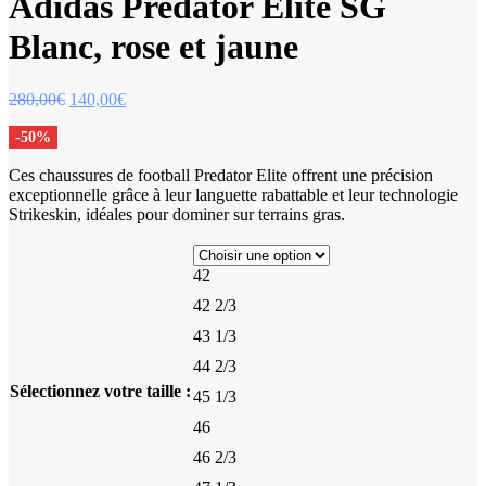
Adidas Predator Elite SG
Blanc, rose et jaune
Le
Le
280,00
€
140,00
€
prix
prix
initial
actuel
-50%
était :
est :
Ces chaussures de football Predator Elite offrent une précision
280,00€.
140,00€.
exceptionnelle grâce à leur languette rabattable et leur technologie
Strikeskin, idéales pour dominer sur terrains gras.
42
42 2/3
43 1/3
44 2/3
Sélectionnez votre taille :
45 1/3
46
46 2/3