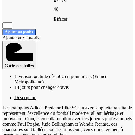
47 1/3
48
Effacer
quantité
de
Ajouter au panier
Crampons
Ajouter aux favoris
languette
rabattue
Adidas
Predator
Elite
Guide des tailles
SG
Blanc,
Livraison gratuite dès 50€ en point relais (France
rose
Métropolitaine)
et
14 jours pour changer d’avis
jaune
Description
Les crampons Adidas Predator Elite SG un avec languette rabattable
représentent l’excellence du football moderne, alliant héritage et
innovation. Conçus en collaboration avec des joueurs professionnels
comme Paul Pogba, Jude Bellingham et Wendie Renard, ces
chaussures sont taillées pour les finisseurs, ceux qui cherchent à
marquer dans toutes les conditions.