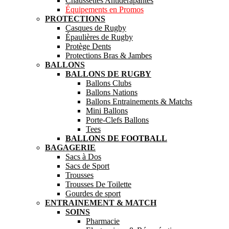
Chaussettes Antidérapantes
Équipements en Promos
PROTECTIONS
Casques de Rugby
Épaulières de Rugby
Protège Dents
Protections Bras & Jambes
BALLONS
BALLONS DE RUGBY
Ballons Clubs
Ballons Nations
Ballons Entrainements & Matchs
Mini Ballons
Porte-Clefs Ballons
Tees
BALLONS DE FOOTBALL
BAGAGERIE
Sacs à Dos
Sacs de Sport
Trousses
Trousses De Toilette
Gourdes de sport
ENTRAINEMENT & MATCH
SOINS
Pharmacie