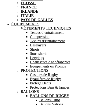
ÉCOSSE
FRANCE
IRLANDE
ITALIE
PAYS DE GALLES
ÉQUIPEMENTS
VÊTEMENTS TECHNIQUES
Tenues d’entraînement
Compression
T-shirts d’Entrainement
Baselayers
Shorts
Sous-shorts
Leggings
Chaussettes Antidérapantes
Équipements en Promos
PROTECTIONS
Casques de Rugby
Épaulières de Rugby
Protège Dents
Protections Bras & Jambes
BALLONS
BALLONS DE RUGBY
Ballons Clubs
Ballons Nations