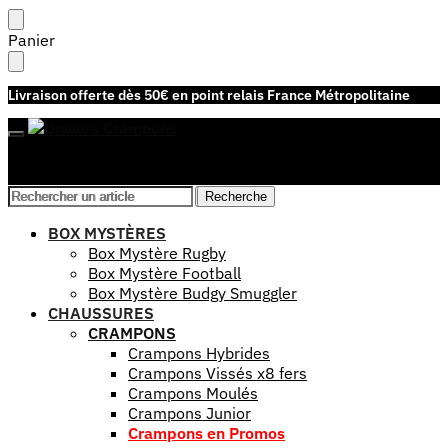
Skip
Skip
Panier
to
to
navigation
content
Livraison offerte dès 50€ en point relais France Métropolitaine
Recherche
Recherche
Recherche
Recherche
pour :
pour :
Mon compte
BOX MYSTÈRES
Box Mystère Rugby
Box Mystère Football
Box Mystère Budgy Smuggler
CHAUSSURES
CRAMPONS
Crampons Hybrides
Crampons Vissés x8 fers
Crampons Moulés
Crampons Junior
Crampons en Promos