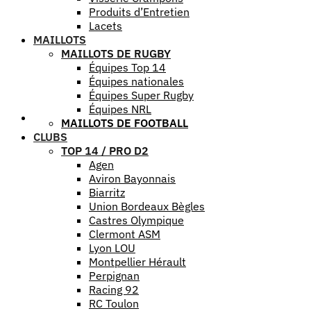
Produits d’Entretien
Lacets
MAILLOTS
MAILLOTS DE RUGBY
Équipes Top 14
Équipes nationales
Équipes Super Rugby
Équipes NRL
Aide
MAILLOTS DE FOOTBALL
CLUBS
TOP 14 / PRO D2
Agen
Aviron Bayonnais
Biarritz
Union Bordeaux Bègles
Castres Olympique
Clermont ASM
Lyon LOU
Montpellier Hérault
Perpignan
Racing 92
RC Toulon