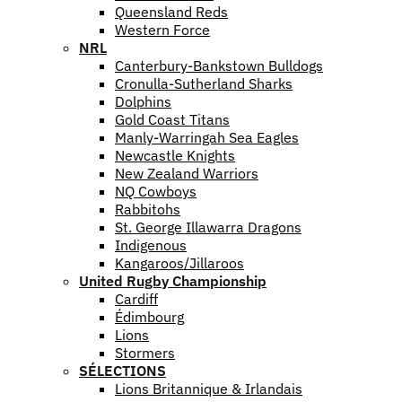
Queensland Reds
Western Force
NRL
Canterbury-Bankstown Bulldogs
Cronulla-Sutherland Sharks
Dolphins
Gold Coast Titans
Manly-Warringah Sea Eagles
Newcastle Knights
New Zealand Warriors
NQ Cowboys
Rabbitohs
St. George Illawarra Dragons
Indigenous
Kangaroos/Jillaroos
United Rugby Championship
Cardiff
Édimbourg
Lions
Stormers
SÉLECTIONS
Lions Britannique & Irlandais