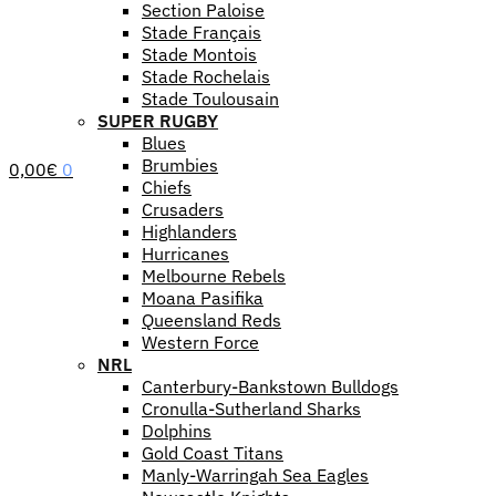
Section Paloise
Stade Français
Stade Montois
Stade Rochelais
Stade Toulousain
SUPER RUGBY
Blues
Brumbies
0,00
€
0
Chiefs
Crusaders
Highlanders
Hurricanes
Melbourne Rebels
Moana Pasifika
Queensland Reds
Western Force
NRL
Canterbury-Bankstown Bulldogs
Cronulla-Sutherland Sharks
Dolphins
Gold Coast Titans
Manly-Warringah Sea Eagles