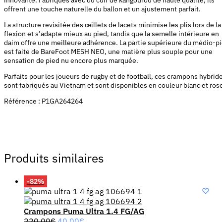
innovante. Fabriqués avec du cuir de kangourou de haute qualité, ils
offrent une touche naturelle du ballon et un ajustement parfait.
La structure revisitée des œillets de lacets minimise les plis lors de la
flexion et s’adapte mieux au pied, tandis que la semelle intérieure en
daim offre une meilleure adhérence. La partie supérieure du médio-p
est faite de BareFoot MESH NEO, une matière plus souple pour une
sensation de pied nu encore plus marquée.
Parfaits pour les joueurs de rugby et de football, ces crampons hybrid
sont fabriqués au Vietnam et sont disponibles en couleur blanc et ros
Référence : P1GA264264
Produits similaires
-82%
Crampons Puma Ultra 1.4 FG/AG
Le
Le
220,00
€
40,00
€