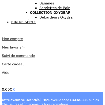
Bananes
Serviettes de Bain
COLLECTION OXYGEAR
Débardeurs Oxygear
FIN DE SÉRIE
Mon compte
Mes favoris ♡
Suivi de commande
Carte cadeau
Aide
0,00
€
0
Offre exclusive Licenciés
|
-10%
avec le code
LICENCIE10
sur les
Chaussures et Équipements hors promotions