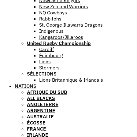
Newcastle Knights
New Zealand Warriors
NQ Cowboys
Rabbitohs
St. George Illawarra Dragons
Indigenous
Kangaroos/Jillaroos
United Rugby Championship
Cardiff
Édimbourg
Lions
Stormers
SÉLECTIONS
Lions Britannique & Irlandais
NATIONS
AFRIQUE DU SUD
ALL BLACKS
ANGLETERRE
ARGENTINE
AUSTRALIE
ÉCOSSE
FRANCE
IRLANDE