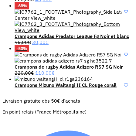
prix
prix
-68%
initial
actuel
était :
est :
220,00€.
40,00€.
Crampons Adidas Predator League Fg Noir et blanc
Le
Le
95,00
€
30,00
€
prix
prix
-50%
initial
actuel
était :
est :
95,00€.
30,00€.
Crampons de rugby Adidas Adizero RS7 SG Noir
Le
Le
220,00
€
110,00
€
prix
prix
initial
actuel
Crampons Mizuno Waitangi II CL Rouge corail
était :
est :
220,00€.
110,00€.
Livraison gratuite dès 50€ d’achats
En point relais (France Métropolitaine)