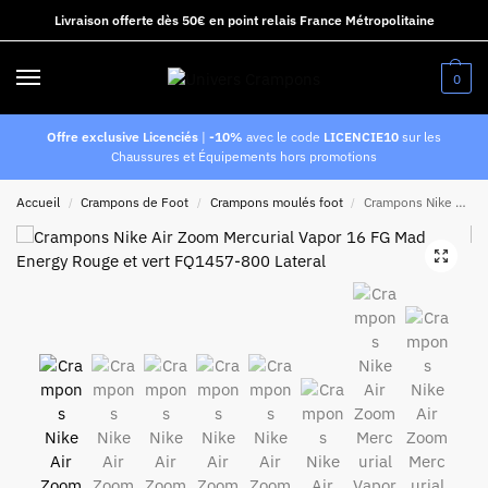
Livraison offerte dès 50€ en point relais France Métropolitaine
0
Offre exclusive Licenciés
|
-10%
avec le code
LICENCIE10
sur les
Chaussures et Équipements hors promotions
Accueil
Crampons de Foot
Crampons moulés foot
Crampons Nike Air Zoom Mercurial Vapor 16 FG Mad Energy Rouge et vert
/
/
/