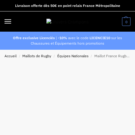
Livraison offerte dès 50€ en point relais France Métropolitaine
0
Offre exclusive Licenciés
|
-10%
avec le code
LICENCIE10
sur les
Chaussures et Équipements hors promotions
Accueil
Maillots de Rugby
Équipes Nationales
Maillot France Rugby 120 ans FFR Adidas Bleu ciel
/
/
/