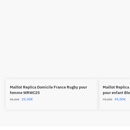
Maillot Replica Domicile France Rugby pour
Maillot Replic
femme WRWC25
pour enfant Bl
25,50
€
45,00
€
85,00
€
75,00
€