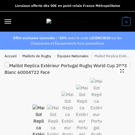
Livraison offerte dès 50€ en point relais France Métropolitaine
0
Offre exclusive Licenciés
|
-10%
avec le code
LICENCIE10
sur les
Chaussures et Équipements hors promotions
Accueil
Maillots de Rugby
Équipes Nationales
Maillot Replica Extérieur Portugal Rugby World Cup 2023 Blanc
/
/
/