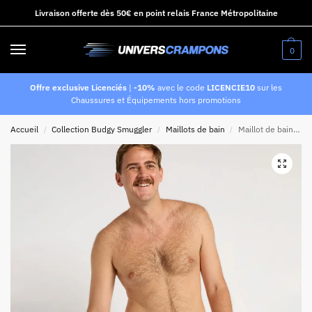
Livraison offerte dès 50€ en point relais France Métropolitaine
0
Offre exclusive Licenciés
|
-10%
avec le code
LICENCIE10
sur les
Chaussures et Équipements hors promotions
Accueil
Collection Budgy Smuggler
Maillots de bain
Maillot de bain Budgy Smuggler Rayures Marines Double Bleus
/
/
/