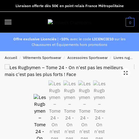
Livraison offerte dès 50€ en point relais France Métropolitaine
0
Offre exclusive Licenciés
|
-10%
avec le code
LICENCIE10
sur les
Chaussures et Équipements hors promotions
Accueil
Vêtements Sportswear
Accessoires Sportswear
Livres rugby
/
/
/